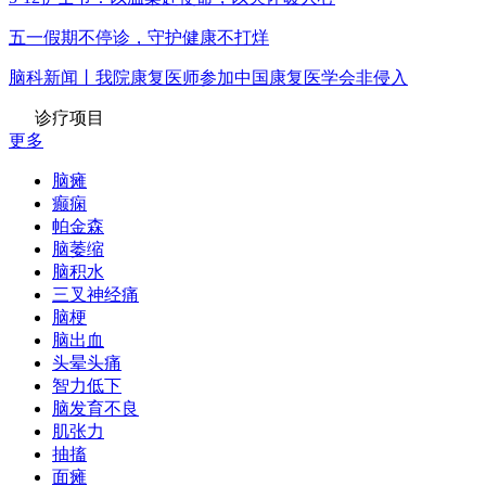
五一假期不停诊，守护健康不打烊
脑科新闻丨我院康复医师参加中国康复医学会非侵入
诊疗项目
更多
脑瘫
癫痫
帕金森
脑萎缩
脑积水
三叉神经痛
脑梗
脑出血
头晕头痛
智力低下
脑发育不良
肌张力
抽搐
面瘫