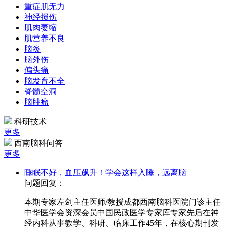
重症肌无力
神经损伤
肌肉萎缩
肌营养不良
脑炎
脑外伤
偏头痛
脑发育不全
脊髓空洞
脑肿瘤
科研技术
更多
西南脑科问答
更多
睡眠不好，血压飙升！学会这样入睡，远离脑
问题回复：
本期专家左剑主任医师/教授成都西南脑科医院门诊主任
中华医学会资深会员中国民政医学专家库专家先后在神
经内科从事教学、科研、临床工作45年，在核心期刊发