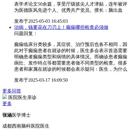
表学术论文50余篇，享受厅级拔尖人才津贴，连年被评
为医德医风先进个人、优秀共产党员。擅长：脑出血
发布于
2025-05-03 16:45:03
治病，钱要花在刀刃上！癫痫哪些检查必须做
问题回复：
癫痫临床分类较多，其症状、治疗预后也各不相同，因
此对于癫痫患者在就诊的时候，医生多会表示首选需要
明确患者癫痫类型和病情的具体情况。而确诊患者癫痫
病灶、发作特点等都需要患者做不同类型的检查。很多
患者和家属在就诊的时候都会表示疑问：医生，为什么
发布于
2025-03-17 16:09:50
更多问答
医院医生亲诊
更多
张涵
医学博士
成都西南脑科医院医生