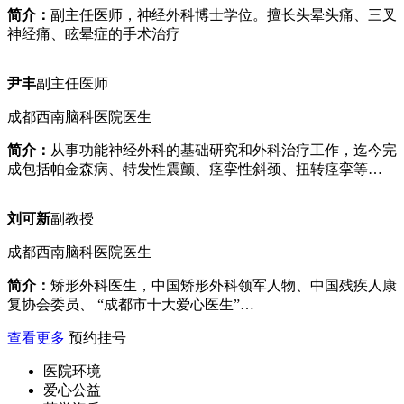
简介：
副主任医师，神经外科博士学位。擅长头晕头痛、三叉
神经痛、眩晕症的手术治疗
尹丰
副主任医师
成都西南脑科医院医生
简介：
从事功能神经外科的基础研究和外科治疗工作，迄今完
成包括帕金森病、特发性震颤、痉挛性斜颈、扭转痉挛等…
刘可新
副教授
成都西南脑科医院医生
简介：
矫形外科医生，中国矫形外科领军人物、中国残疾人康
复协会委员、 “成都市十大爱心医生”…
查看更多
预约挂号
医院环境
爱心公益