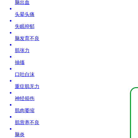
脑出血
头晕头痛
失眠抑郁
脑发育不良
肌张力
抽搐
口吐白沫
重症肌无力
神经损伤
肌肉萎缩
肌营养不良
脑炎