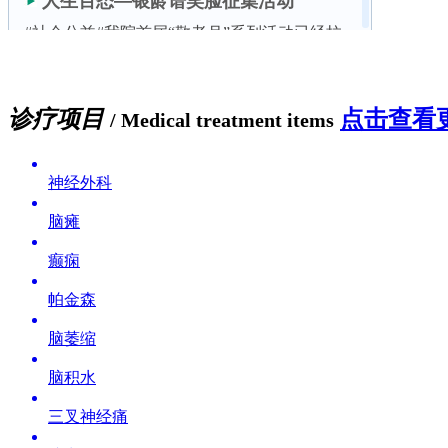
诊疗项目
点击查看更
/ Medical treatment items
神经外科
脑瘫
癫痫
帕金森
脑萎缩
脑积水
三叉神经痛