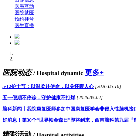
医患互动
医院就医
预约挂号
医生直播
医院动态
更多+
/ Hospital dynamic
5·12护士节：以温柔赴使命，以关怀暖人心
[2026-05-16]
五一假期不停诊，守护健康不打烊
[2026-05-02]
脑科新闻丨我院康复医师参加中国康复医学会非侵入性脑机接
好消息！第30个“世界帕金森日”即将到来，西南脑科第九届『
精彩活动
/ Hospital activities