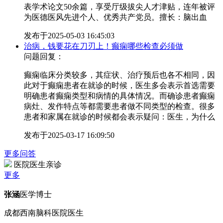
表学术论文50余篇，享受厅级拔尖人才津贴，连年被评
为医德医风先进个人、优秀共产党员。擅长：脑出血
发布于
2025-05-03 16:45:03
治病，钱要花在刀刃上！癫痫哪些检查必须做
问题回复：
癫痫临床分类较多，其症状、治疗预后也各不相同，因
此对于癫痫患者在就诊的时候，医生多会表示首选需要
明确患者癫痫类型和病情的具体情况。而确诊患者癫痫
病灶、发作特点等都需要患者做不同类型的检查。很多
患者和家属在就诊的时候都会表示疑问：医生，为什么
发布于
2025-03-17 16:09:50
更多问答
医院医生亲诊
更多
张涵
医学博士
成都西南脑科医院医生