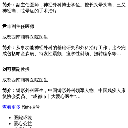
简介：
副主任医师，神经外科博士学位。擅长头晕头痛、三叉
神经痛、眩晕症的手术治疗
尹丰
副主任医师
成都西南脑科医院医生
简介：
从事功能神经外科的基础研究和外科治疗工作，迄今完
成包括帕金森病、特发性震颤、痉挛性斜颈、扭转痉挛等…
刘可新
副教授
成都西南脑科医院医生
简介：
矫形外科医生，中国矫形外科领军人物、中国残疾人康
复协会委员、 “成都市十大爱心医生”…
查看更多
预约挂号
医院环境
爱心公益