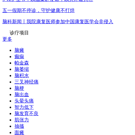
五一假期不停诊，守护健康不打烊
脑科新闻丨我院康复医师参加中国康复医学会非侵入
诊疗项目
更多
脑瘫
癫痫
帕金森
脑萎缩
脑积水
三叉神经痛
脑梗
脑出血
头晕头痛
智力低下
脑发育不良
肌张力
抽搐
面瘫