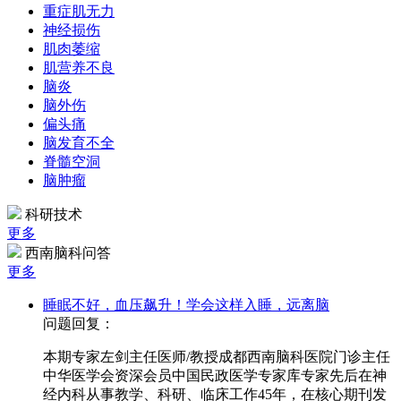
重症肌无力
神经损伤
肌肉萎缩
肌营养不良
脑炎
脑外伤
偏头痛
脑发育不全
脊髓空洞
脑肿瘤
科研技术
更多
西南脑科问答
更多
睡眠不好，血压飙升！学会这样入睡，远离脑
问题回复：
本期专家左剑主任医师/教授成都西南脑科医院门诊主任
中华医学会资深会员中国民政医学专家库专家先后在神
经内科从事教学、科研、临床工作45年，在核心期刊发