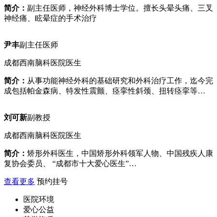
简介：
副主任医师，神经外科博士学位。擅长头晕头痛、三叉
神经痛、眩晕症的手术治疗
尹丰
副主任医师
成都西南脑科医院医生
简介：
从事功能神经外科的基础研究和外科治疗工作，迄今完
成包括帕金森病、特发性震颤、痉挛性斜颈、扭转痉挛等…
刘可新
副教授
成都西南脑科医院医生
简介：
矫形外科医生，中国矫形外科领军人物、中国残疾人康
复协会委员、 “成都市十大爱心医生”…
查看更多
预约挂号
医院环境
爱心公益