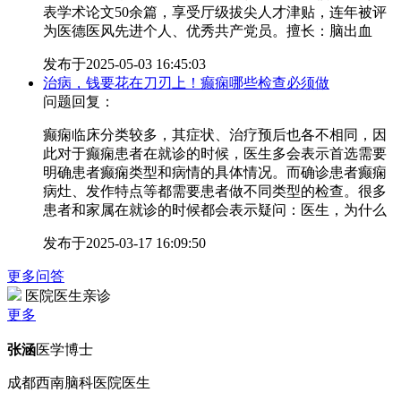
表学术论文50余篇，享受厅级拔尖人才津贴，连年被评
为医德医风先进个人、优秀共产党员。擅长：脑出血
发布于
2025-05-03 16:45:03
治病，钱要花在刀刃上！癫痫哪些检查必须做
问题回复：
癫痫临床分类较多，其症状、治疗预后也各不相同，因
此对于癫痫患者在就诊的时候，医生多会表示首选需要
明确患者癫痫类型和病情的具体情况。而确诊患者癫痫
病灶、发作特点等都需要患者做不同类型的检查。很多
患者和家属在就诊的时候都会表示疑问：医生，为什么
发布于
2025-03-17 16:09:50
更多问答
医院医生亲诊
更多
张涵
医学博士
成都西南脑科医院医生