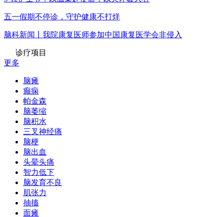
五一假期不停诊，守护健康不打烊
脑科新闻丨我院康复医师参加中国康复医学会非侵入
诊疗项目
更多
脑瘫
癫痫
帕金森
脑萎缩
脑积水
三叉神经痛
脑梗
脑出血
头晕头痛
智力低下
脑发育不良
肌张力
抽搐
面瘫