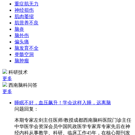
重症肌无力
神经损伤
肌肉萎缩
肌营养不良
脑炎
脑外伤
偏头痛
脑发育不全
脊髓空洞
脑肿瘤
科研技术
更多
西南脑科问答
更多
睡眠不好，血压飙升！学会这样入睡，远离脑
问题回复：
本期专家左剑主任医师/教授成都西南脑科医院门诊主任
中华医学会资深会员中国民政医学专家库专家先后在神
经内科从事教学、科研、临床工作45年，在核心期刊发