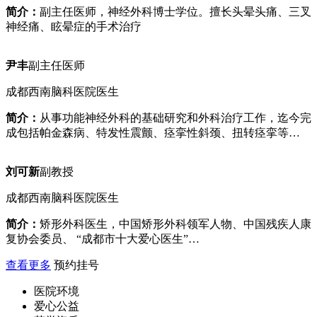
简介：
副主任医师，神经外科博士学位。擅长头晕头痛、三叉
神经痛、眩晕症的手术治疗
尹丰
副主任医师
成都西南脑科医院医生
简介：
从事功能神经外科的基础研究和外科治疗工作，迄今完
成包括帕金森病、特发性震颤、痉挛性斜颈、扭转痉挛等…
刘可新
副教授
成都西南脑科医院医生
简介：
矫形外科医生，中国矫形外科领军人物、中国残疾人康
复协会委员、 “成都市十大爱心医生”…
查看更多
预约挂号
医院环境
爱心公益