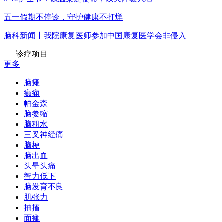
五一假期不停诊，守护健康不打烊
脑科新闻丨我院康复医师参加中国康复医学会非侵入
诊疗项目
更多
脑瘫
癫痫
帕金森
脑萎缩
脑积水
三叉神经痛
脑梗
脑出血
头晕头痛
智力低下
脑发育不良
肌张力
抽搐
面瘫