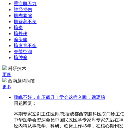
重症肌无力
神经损伤
肌肉萎缩
肌营养不良
脑炎
脑外伤
偏头痛
脑发育不全
脊髓空洞
脑肿瘤
科研技术
更多
西南脑科问答
更多
睡眠不好，血压飙升！学会这样入睡，远离脑
问题回复：
本期专家左剑主任医师/教授成都西南脑科医院门诊主任
中华医学会资深会员中国民政医学专家库专家先后在神
经内科从事教学、科研、临床工作45年，在核心期刊发