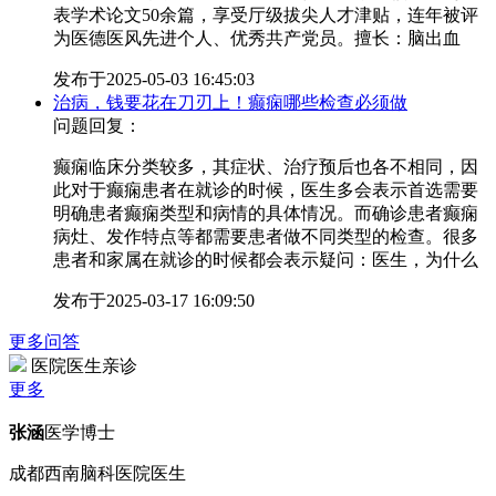
表学术论文50余篇，享受厅级拔尖人才津贴，连年被评
为医德医风先进个人、优秀共产党员。擅长：脑出血
发布于
2025-05-03 16:45:03
治病，钱要花在刀刃上！癫痫哪些检查必须做
问题回复：
癫痫临床分类较多，其症状、治疗预后也各不相同，因
此对于癫痫患者在就诊的时候，医生多会表示首选需要
明确患者癫痫类型和病情的具体情况。而确诊患者癫痫
病灶、发作特点等都需要患者做不同类型的检查。很多
患者和家属在就诊的时候都会表示疑问：医生，为什么
发布于
2025-03-17 16:09:50
更多问答
医院医生亲诊
更多
张涵
医学博士
成都西南脑科医院医生