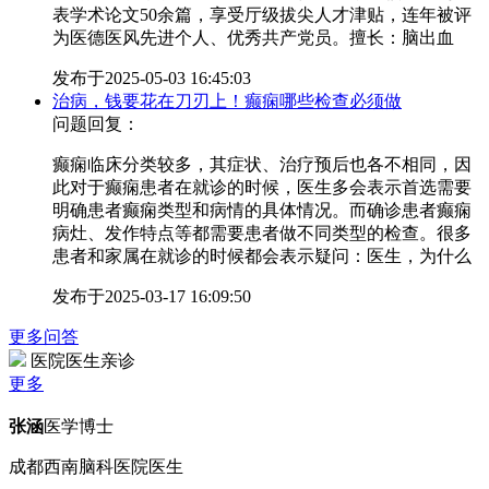
表学术论文50余篇，享受厅级拔尖人才津贴，连年被评
为医德医风先进个人、优秀共产党员。擅长：脑出血
发布于
2025-05-03 16:45:03
治病，钱要花在刀刃上！癫痫哪些检查必须做
问题回复：
癫痫临床分类较多，其症状、治疗预后也各不相同，因
此对于癫痫患者在就诊的时候，医生多会表示首选需要
明确患者癫痫类型和病情的具体情况。而确诊患者癫痫
病灶、发作特点等都需要患者做不同类型的检查。很多
患者和家属在就诊的时候都会表示疑问：医生，为什么
发布于
2025-03-17 16:09:50
更多问答
医院医生亲诊
更多
张涵
医学博士
成都西南脑科医院医生