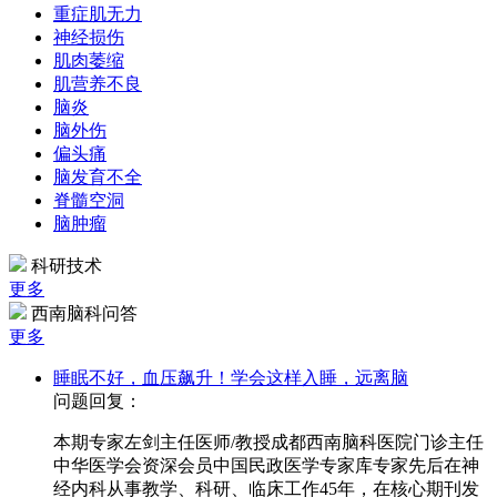
重症肌无力
神经损伤
肌肉萎缩
肌营养不良
脑炎
脑外伤
偏头痛
脑发育不全
脊髓空洞
脑肿瘤
科研技术
更多
西南脑科问答
更多
睡眠不好，血压飙升！学会这样入睡，远离脑
问题回复：
本期专家左剑主任医师/教授成都西南脑科医院门诊主任
中华医学会资深会员中国民政医学专家库专家先后在神
经内科从事教学、科研、临床工作45年，在核心期刊发