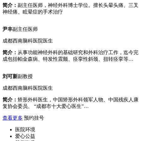
简介：
副主任医师，神经外科博士学位。擅长头晕头痛、三叉
神经痛、眩晕症的手术治疗
尹丰
副主任医师
成都西南脑科医院医生
简介：
从事功能神经外科的基础研究和外科治疗工作，迄今完
成包括帕金森病、特发性震颤、痉挛性斜颈、扭转痉挛等…
刘可新
副教授
成都西南脑科医院医生
简介：
矫形外科医生，中国矫形外科领军人物、中国残疾人康
复协会委员、 “成都市十大爱心医生”…
查看更多
预约挂号
医院环境
爱心公益