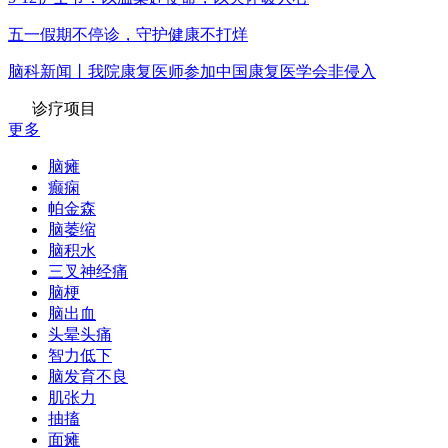
五一假期不停诊，守护健康不打烊
脑科新闻丨我院康复医师参加中国康复医学会非侵入
诊疗项目
更多
脑瘫
癫痫
帕金森
脑萎缩
脑积水
三叉神经痛
脑梗
脑出血
头晕头痛
智力低下
脑发育不良
肌张力
抽搐
面瘫