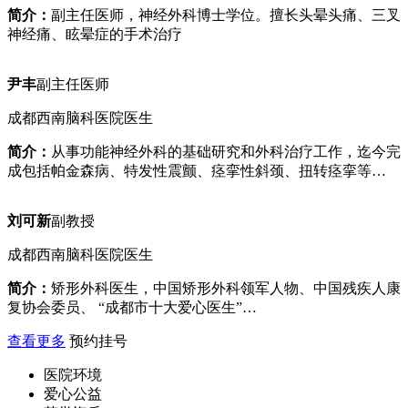
简介：
副主任医师，神经外科博士学位。擅长头晕头痛、三叉
神经痛、眩晕症的手术治疗
尹丰
副主任医师
成都西南脑科医院医生
简介：
从事功能神经外科的基础研究和外科治疗工作，迄今完
成包括帕金森病、特发性震颤、痉挛性斜颈、扭转痉挛等…
刘可新
副教授
成都西南脑科医院医生
简介：
矫形外科医生，中国矫形外科领军人物、中国残疾人康
复协会委员、 “成都市十大爱心医生”…
查看更多
预约挂号
医院环境
爱心公益