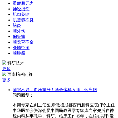
重症肌无力
神经损伤
肌肉萎缩
肌营养不良
脑炎
脑外伤
偏头痛
脑发育不全
脊髓空洞
脑肿瘤
科研技术
更多
西南脑科问答
更多
睡眠不好，血压飙升！学会这样入睡，远离脑
问题回复：
本期专家左剑主任医师/教授成都西南脑科医院门诊主任
中华医学会资深会员中国民政医学专家库专家先后在神
经内科从事教学、科研、临床工作45年，在核心期刊发