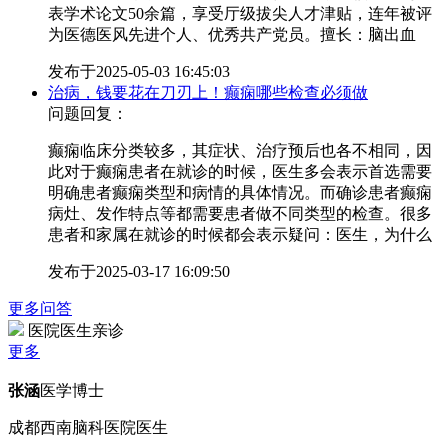
表学术论文50余篇，享受厅级拔尖人才津贴，连年被评
为医德医风先进个人、优秀共产党员。擅长：脑出血
发布于
2025-05-03 16:45:03
治病，钱要花在刀刃上！癫痫哪些检查必须做
问题回复：
癫痫临床分类较多，其症状、治疗预后也各不相同，因
此对于癫痫患者在就诊的时候，医生多会表示首选需要
明确患者癫痫类型和病情的具体情况。而确诊患者癫痫
病灶、发作特点等都需要患者做不同类型的检查。很多
患者和家属在就诊的时候都会表示疑问：医生，为什么
发布于
2025-03-17 16:09:50
更多问答
医院医生亲诊
更多
张涵
医学博士
成都西南脑科医院医生