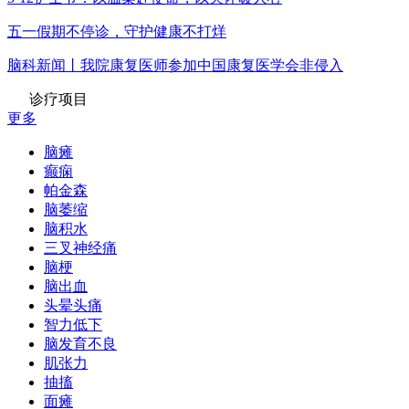
五一假期不停诊，守护健康不打烊
脑科新闻丨我院康复医师参加中国康复医学会非侵入
诊疗项目
更多
脑瘫
癫痫
帕金森
脑萎缩
脑积水
三叉神经痛
脑梗
脑出血
头晕头痛
智力低下
脑发育不良
肌张力
抽搐
面瘫