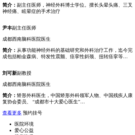
简介：
副主任医师，神经外科博士学位。擅长头晕头痛、三叉
神经痛、眩晕症的手术治疗
尹丰
副主任医师
成都西南脑科医院医生
简介：
从事功能神经外科的基础研究和外科治疗工作，迄今完
成包括帕金森病、特发性震颤、痉挛性斜颈、扭转痉挛等…
刘可新
副教授
成都西南脑科医院医生
简介：
矫形外科医生，中国矫形外科领军人物、中国残疾人康
复协会委员、 “成都市十大爱心医生”…
查看更多
预约挂号
医院环境
爱心公益