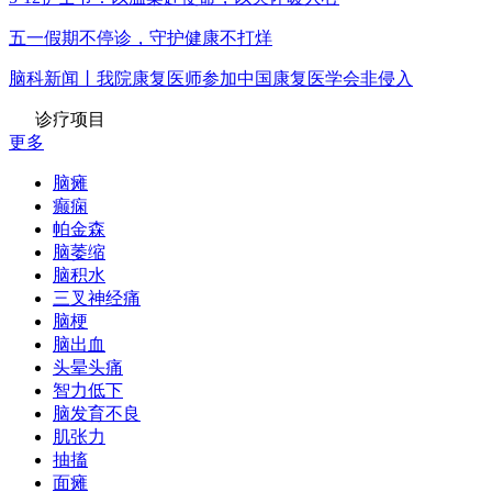
五一假期不停诊，守护健康不打烊
脑科新闻丨我院康复医师参加中国康复医学会非侵入
诊疗项目
更多
脑瘫
癫痫
帕金森
脑萎缩
脑积水
三叉神经痛
脑梗
脑出血
头晕头痛
智力低下
脑发育不良
肌张力
抽搐
面瘫