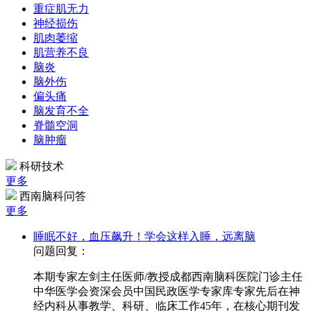
重症肌无力
神经损伤
肌肉萎缩
肌营养不良
脑炎
脑外伤
偏头痛
脑发育不全
脊髓空洞
脑肿瘤
科研技术
更多
西南脑科问答
更多
睡眠不好，血压飙升！学会这样入睡，远离脑
问题回复：
本期专家左剑主任医师/教授成都西南脑科医院门诊主任
中华医学会资深会员中国民政医学专家库专家先后在神
经内科从事教学、科研、临床工作45年，在核心期刊发