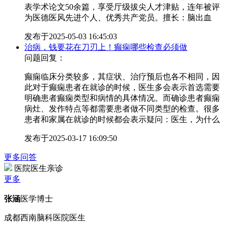
表学术论文50余篇，享受厅级拔尖人才津贴，连年被评
为医德医风先进个人、优秀共产党员。擅长：脑出血
发布于
2025-05-03 16:45:03
治病，钱要花在刀刃上！癫痫哪些检查必须做
问题回复：
癫痫临床分类较多，其症状、治疗预后也各不相同，因
此对于癫痫患者在就诊的时候，医生多会表示首选需要
明确患者癫痫类型和病情的具体情况。而确诊患者癫痫
病灶、发作特点等都需要患者做不同类型的检查。很多
患者和家属在就诊的时候都会表示疑问：医生，为什么
发布于
2025-03-17 16:09:50
更多问答
医院医生亲诊
更多
张涵
医学博士
成都西南脑科医院医生