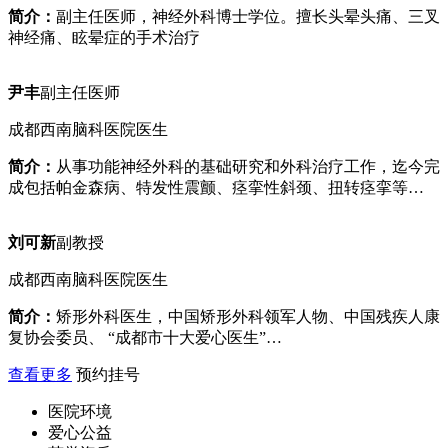
简介：
副主任医师，神经外科博士学位。擅长头晕头痛、三叉
神经痛、眩晕症的手术治疗
尹丰
副主任医师
成都西南脑科医院医生
简介：
从事功能神经外科的基础研究和外科治疗工作，迄今完
成包括帕金森病、特发性震颤、痉挛性斜颈、扭转痉挛等…
刘可新
副教授
成都西南脑科医院医生
简介：
矫形外科医生，中国矫形外科领军人物、中国残疾人康
复协会委员、 “成都市十大爱心医生”…
查看更多
预约挂号
医院环境
爱心公益