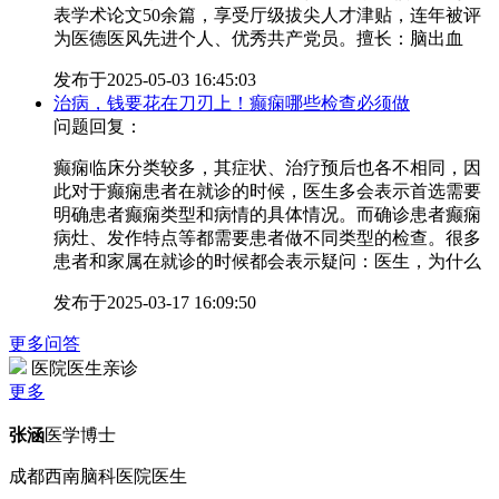
表学术论文50余篇，享受厅级拔尖人才津贴，连年被评
为医德医风先进个人、优秀共产党员。擅长：脑出血
发布于
2025-05-03 16:45:03
治病，钱要花在刀刃上！癫痫哪些检查必须做
问题回复：
癫痫临床分类较多，其症状、治疗预后也各不相同，因
此对于癫痫患者在就诊的时候，医生多会表示首选需要
明确患者癫痫类型和病情的具体情况。而确诊患者癫痫
病灶、发作特点等都需要患者做不同类型的检查。很多
患者和家属在就诊的时候都会表示疑问：医生，为什么
发布于
2025-03-17 16:09:50
更多问答
医院医生亲诊
更多
张涵
医学博士
成都西南脑科医院医生