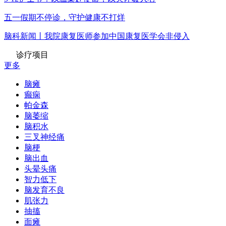
五一假期不停诊，守护健康不打烊
脑科新闻丨我院康复医师参加中国康复医学会非侵入
诊疗项目
更多
脑瘫
癫痫
帕金森
脑萎缩
脑积水
三叉神经痛
脑梗
脑出血
头晕头痛
智力低下
脑发育不良
肌张力
抽搐
面瘫