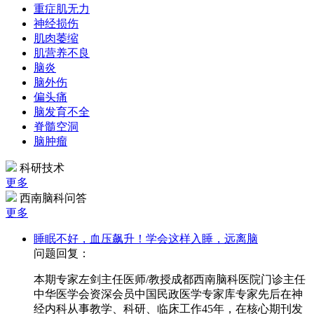
重症肌无力
神经损伤
肌肉萎缩
肌营养不良
脑炎
脑外伤
偏头痛
脑发育不全
脊髓空洞
脑肿瘤
科研技术
更多
西南脑科问答
更多
睡眠不好，血压飙升！学会这样入睡，远离脑
问题回复：
本期专家左剑主任医师/教授成都西南脑科医院门诊主任
中华医学会资深会员中国民政医学专家库专家先后在神
经内科从事教学、科研、临床工作45年，在核心期刊发