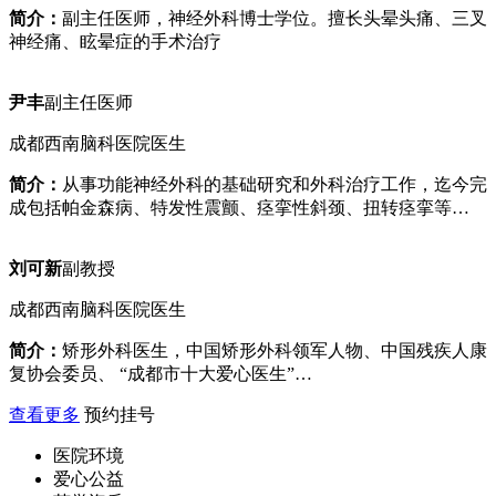
简介：
副主任医师，神经外科博士学位。擅长头晕头痛、三叉
神经痛、眩晕症的手术治疗
尹丰
副主任医师
成都西南脑科医院医生
简介：
从事功能神经外科的基础研究和外科治疗工作，迄今完
成包括帕金森病、特发性震颤、痉挛性斜颈、扭转痉挛等…
刘可新
副教授
成都西南脑科医院医生
简介：
矫形外科医生，中国矫形外科领军人物、中国残疾人康
复协会委员、 “成都市十大爱心医生”…
查看更多
预约挂号
医院环境
爱心公益