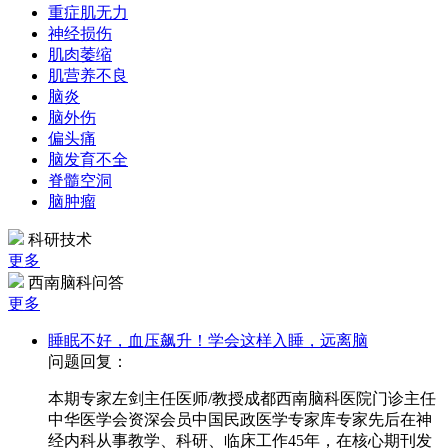
重症肌无力
神经损伤
肌肉萎缩
肌营养不良
脑炎
脑外伤
偏头痛
脑发育不全
脊髓空洞
脑肿瘤
科研技术
更多
西南脑科问答
更多
睡眠不好，血压飙升！学会这样入睡，远离脑
问题回复：
本期专家左剑主任医师/教授成都西南脑科医院门诊主任
中华医学会资深会员中国民政医学专家库专家先后在神
经内科从事教学、科研、临床工作45年，在核心期刊发