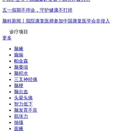
五一假期不停诊，守护健康不打烊
脑科新闻丨我院康复医师参加中国康复医学会非侵入
诊疗项目
更多
脑瘫
癫痫
帕金森
脑萎缩
脑积水
三叉神经痛
脑梗
脑出血
头晕头痛
智力低下
脑发育不良
肌张力
抽搐
面瘫