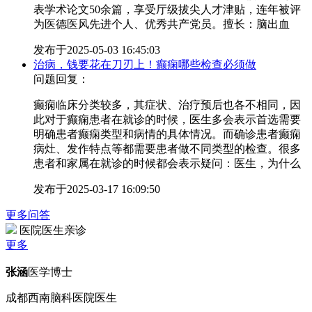
表学术论文50余篇，享受厅级拔尖人才津贴，连年被评
为医德医风先进个人、优秀共产党员。擅长：脑出血
发布于
2025-05-03 16:45:03
治病，钱要花在刀刃上！癫痫哪些检查必须做
问题回复：
癫痫临床分类较多，其症状、治疗预后也各不相同，因
此对于癫痫患者在就诊的时候，医生多会表示首选需要
明确患者癫痫类型和病情的具体情况。而确诊患者癫痫
病灶、发作特点等都需要患者做不同类型的检查。很多
患者和家属在就诊的时候都会表示疑问：医生，为什么
发布于
2025-03-17 16:09:50
更多问答
医院医生亲诊
更多
张涵
医学博士
成都西南脑科医院医生