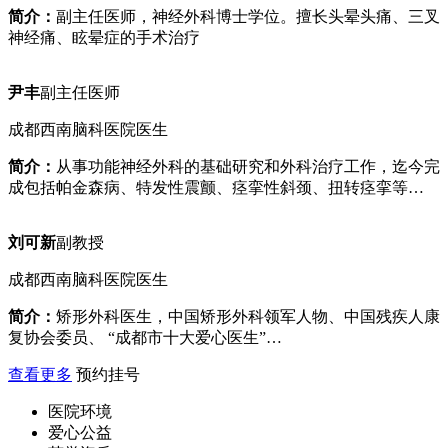
简介：
副主任医师，神经外科博士学位。擅长头晕头痛、三叉
神经痛、眩晕症的手术治疗
尹丰
副主任医师
成都西南脑科医院医生
简介：
从事功能神经外科的基础研究和外科治疗工作，迄今完
成包括帕金森病、特发性震颤、痉挛性斜颈、扭转痉挛等…
刘可新
副教授
成都西南脑科医院医生
简介：
矫形外科医生，中国矫形外科领军人物、中国残疾人康
复协会委员、 “成都市十大爱心医生”…
查看更多
预约挂号
医院环境
爱心公益