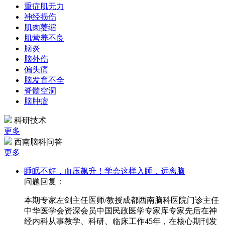
重症肌无力
神经损伤
肌肉萎缩
肌营养不良
脑炎
脑外伤
偏头痛
脑发育不全
脊髓空洞
脑肿瘤
科研技术
更多
西南脑科问答
更多
睡眠不好，血压飙升！学会这样入睡，远离脑
问题回复：
本期专家左剑主任医师/教授成都西南脑科医院门诊主任
中华医学会资深会员中国民政医学专家库专家先后在神
经内科从事教学、科研、临床工作45年，在核心期刊发