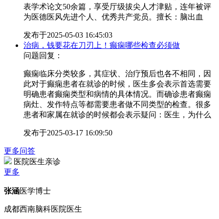
表学术论文50余篇，享受厅级拔尖人才津贴，连年被评
为医德医风先进个人、优秀共产党员。擅长：脑出血
发布于
2025-05-03 16:45:03
治病，钱要花在刀刃上！癫痫哪些检查必须做
问题回复：
癫痫临床分类较多，其症状、治疗预后也各不相同，因
此对于癫痫患者在就诊的时候，医生多会表示首选需要
明确患者癫痫类型和病情的具体情况。而确诊患者癫痫
病灶、发作特点等都需要患者做不同类型的检查。很多
患者和家属在就诊的时候都会表示疑问：医生，为什么
发布于
2025-03-17 16:09:50
更多问答
医院医生亲诊
更多
张涵
医学博士
成都西南脑科医院医生