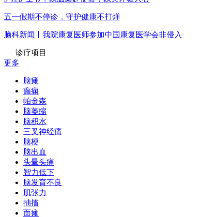
五一假期不停诊，守护健康不打烊
脑科新闻丨我院康复医师参加中国康复医学会非侵入
诊疗项目
更多
脑瘫
癫痫
帕金森
脑萎缩
脑积水
三叉神经痛
脑梗
脑出血
头晕头痛
智力低下
脑发育不良
肌张力
抽搐
面瘫