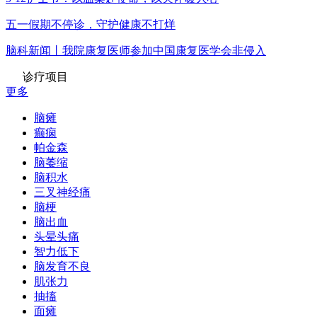
五一假期不停诊，守护健康不打烊
脑科新闻丨我院康复医师参加中国康复医学会非侵入
诊疗项目
更多
脑瘫
癫痫
帕金森
脑萎缩
脑积水
三叉神经痛
脑梗
脑出血
头晕头痛
智力低下
脑发育不良
肌张力
抽搐
面瘫