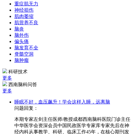
重症肌无力
神经损伤
肌肉萎缩
肌营养不良
脑炎
脑外伤
偏头痛
脑发育不全
脊髓空洞
脑肿瘤
科研技术
更多
西南脑科问答
更多
睡眠不好，血压飙升！学会这样入睡，远离脑
问题回复：
本期专家左剑主任医师/教授成都西南脑科医院门诊主任
中华医学会资深会员中国民政医学专家库专家先后在神
经内科从事教学、科研、临床工作45年，在核心期刊发