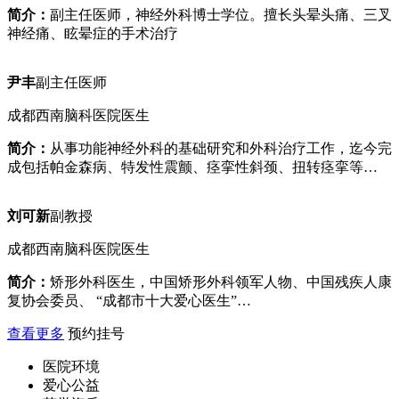
简介：
副主任医师，神经外科博士学位。擅长头晕头痛、三叉
神经痛、眩晕症的手术治疗
尹丰
副主任医师
成都西南脑科医院医生
简介：
从事功能神经外科的基础研究和外科治疗工作，迄今完
成包括帕金森病、特发性震颤、痉挛性斜颈、扭转痉挛等…
刘可新
副教授
成都西南脑科医院医生
简介：
矫形外科医生，中国矫形外科领军人物、中国残疾人康
复协会委员、 “成都市十大爱心医生”…
查看更多
预约挂号
医院环境
爱心公益