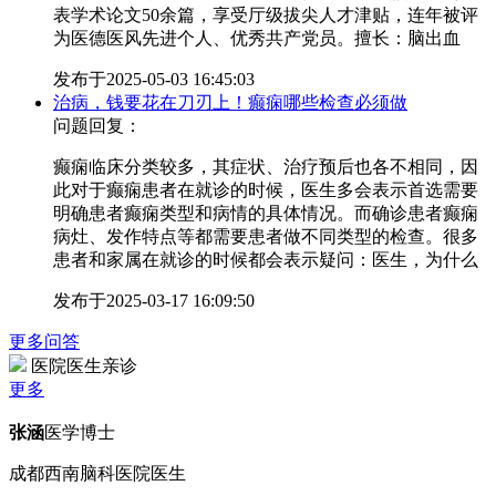
表学术论文50余篇，享受厅级拔尖人才津贴，连年被评
为医德医风先进个人、优秀共产党员。擅长：脑出血
发布于
2025-05-03 16:45:03
治病，钱要花在刀刃上！癫痫哪些检查必须做
问题回复：
癫痫临床分类较多，其症状、治疗预后也各不相同，因
此对于癫痫患者在就诊的时候，医生多会表示首选需要
明确患者癫痫类型和病情的具体情况。而确诊患者癫痫
病灶、发作特点等都需要患者做不同类型的检查。很多
患者和家属在就诊的时候都会表示疑问：医生，为什么
发布于
2025-03-17 16:09:50
更多问答
医院医生亲诊
更多
张涵
医学博士
成都西南脑科医院医生