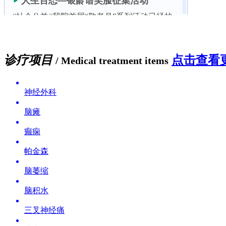
诊疗项目
点击查看更
/ Medical treatment items
神经外科
脑瘫
癫痫
帕金森
脑萎缩
脑积水
三叉神经痛