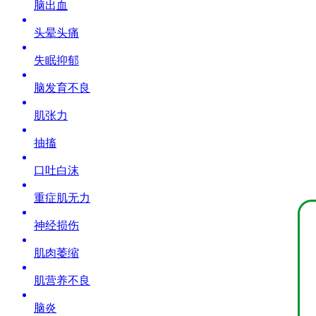
脑出血
头晕头痛
失眠抑郁
脑发育不良
肌张力
抽搐
口吐白沫
重症肌无力
神经损伤
肌肉萎缩
肌营养不良
脑炎