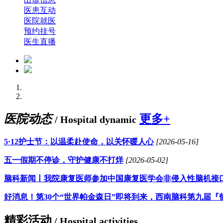
医患互动
医院就医
预约挂号
医生直播
医院动态
更多+
/ Hospital dynamic
5·12护士节：以温柔赴使命，以关怀暖人心
[2026-05-16]
五一假期不停诊，守护健康不打烊
[2026-05-02]
脑科新闻丨我院康复医师参加中国康复医学会非侵入性脑机接
好消息！第30个“世界帕金森日”即将到来，西南脑科第九届『
精彩活动
/ Hospital activities