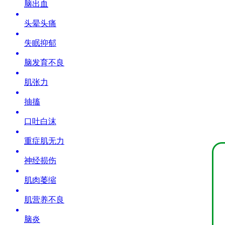
脑出血
头晕头痛
失眠抑郁
脑发育不良
肌张力
抽搐
口吐白沫
重症肌无力
神经损伤
肌肉萎缩
肌营养不良
脑炎