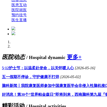
医患互动
医院就医
预约挂号
医生直播
医院动态
更多+
/ Hospital dynamic
5·12护士节：以温柔赴使命，以关怀暖人心
[2026-05-16]
五一假期不停诊，守护健康不打烊
[2026-05-02]
脑科新闻丨我院康复医师参加中国康复医学会非侵入性脑机接
好消息！第30个“世界帕金森日”即将到来，西南脑科第九届『
精彩活动
/ Hospital activities