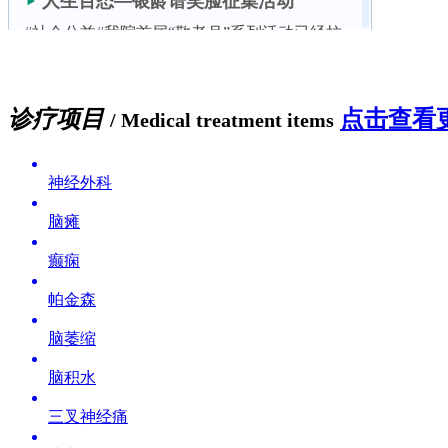
诊疗项目
点击查看更
/ Medical treatment items
神经外科
脑瘫
癫痫
帕金森
脑萎缩
脑积水
三叉神经痛