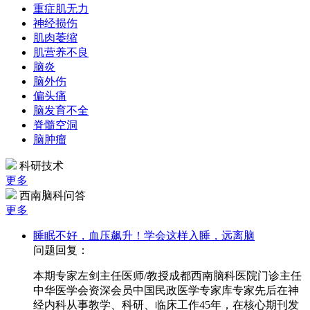
重症肌无力
神经损伤
肌肉萎缩
肌营养不良
脑炎
脑外伤
偏头痛
脑发育不全
脊髓空洞
脑肿瘤
科研技术
更多
西南脑科问答
更多
睡眠不好，血压飙升！学会这样入睡，远离脑
问题回复：
本期专家左剑主任医师/教授成都西南脑科医院门诊主任
中华医学会资深会员中国民政医学专家库专家先后在神
经内科从事教学、科研、临床工作45年，在核心期刊发