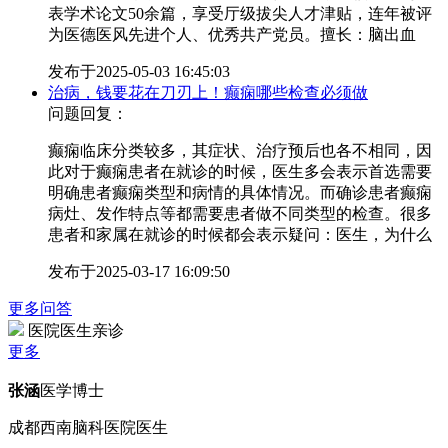
表学术论文50余篇，享受厅级拔尖人才津贴，连年被评
为医德医风先进个人、优秀共产党员。擅长：脑出血
发布于
2025-05-03 16:45:03
治病，钱要花在刀刃上！癫痫哪些检查必须做
问题回复：
癫痫临床分类较多，其症状、治疗预后也各不相同，因
此对于癫痫患者在就诊的时候，医生多会表示首选需要
明确患者癫痫类型和病情的具体情况。而确诊患者癫痫
病灶、发作特点等都需要患者做不同类型的检查。很多
患者和家属在就诊的时候都会表示疑问：医生，为什么
发布于
2025-03-17 16:09:50
更多问答
医院医生亲诊
更多
张涵
医学博士
成都西南脑科医院医生