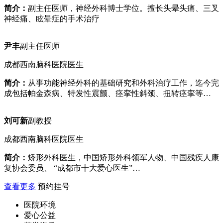
简介：
副主任医师，神经外科博士学位。擅长头晕头痛、三叉
神经痛、眩晕症的手术治疗
尹丰
副主任医师
成都西南脑科医院医生
简介：
从事功能神经外科的基础研究和外科治疗工作，迄今完
成包括帕金森病、特发性震颤、痉挛性斜颈、扭转痉挛等…
刘可新
副教授
成都西南脑科医院医生
简介：
矫形外科医生，中国矫形外科领军人物、中国残疾人康
复协会委员、 “成都市十大爱心医生”…
查看更多
预约挂号
医院环境
爱心公益