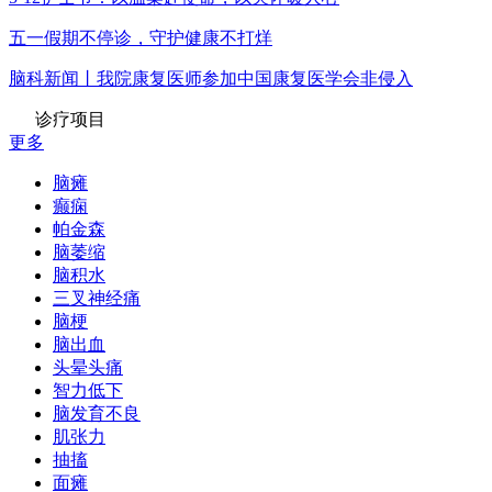
五一假期不停诊，守护健康不打烊
脑科新闻丨我院康复医师参加中国康复医学会非侵入
诊疗项目
更多
脑瘫
癫痫
帕金森
脑萎缩
脑积水
三叉神经痛
脑梗
脑出血
头晕头痛
智力低下
脑发育不良
肌张力
抽搐
面瘫