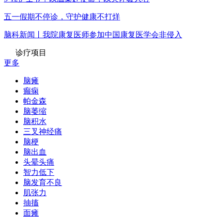
五一假期不停诊，守护健康不打烊
脑科新闻丨我院康复医师参加中国康复医学会非侵入
诊疗项目
更多
脑瘫
癫痫
帕金森
脑萎缩
脑积水
三叉神经痛
脑梗
脑出血
头晕头痛
智力低下
脑发育不良
肌张力
抽搐
面瘫