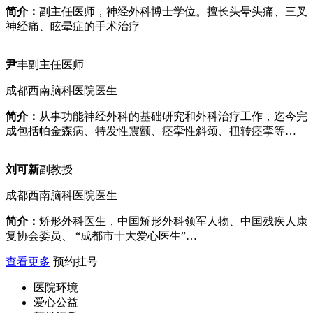
简介：
副主任医师，神经外科博士学位。擅长头晕头痛、三叉
神经痛、眩晕症的手术治疗
尹丰
副主任医师
成都西南脑科医院医生
简介：
从事功能神经外科的基础研究和外科治疗工作，迄今完
成包括帕金森病、特发性震颤、痉挛性斜颈、扭转痉挛等…
刘可新
副教授
成都西南脑科医院医生
简介：
矫形外科医生，中国矫形外科领军人物、中国残疾人康
复协会委员、 “成都市十大爱心医生”…
查看更多
预约挂号
医院环境
爱心公益