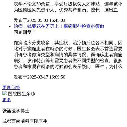
表学术论文50余篇，享受厅级拔尖人才津贴，连年被评
为医德医风先进个人、优秀共产党员。擅长：脑出血
发布于
2025-05-03 16:45:03
治病，钱要花在刀刃上！癫痫哪些检查必须做
问题回复：
癫痫临床分类较多，其症状、治疗预后也各不相同，因
此对于癫痫患者在就诊的时候，医生多会表示首选需要
明确患者癫痫类型和病情的具体情况。而确诊患者癫痫
病灶、发作特点等都需要患者做不同类型的检查。很多
患者和家属在就诊的时候都会表示疑问：医生，为什么
发布于
2025-03-17 16:09:50
更多问答
医院医生亲诊
更多
张涵
医学博士
成都西南脑科医院医生