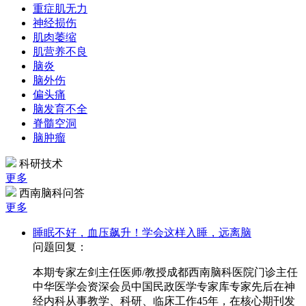
重症肌无力
神经损伤
肌肉萎缩
肌营养不良
脑炎
脑外伤
偏头痛
脑发育不全
脊髓空洞
脑肿瘤
科研技术
更多
西南脑科问答
更多
睡眠不好，血压飙升！学会这样入睡，远离脑
问题回复：
本期专家左剑主任医师/教授成都西南脑科医院门诊主任
中华医学会资深会员中国民政医学专家库专家先后在神
经内科从事教学、科研、临床工作45年，在核心期刊发