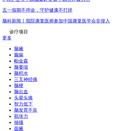
五一假期不停诊，守护健康不打烊
脑科新闻丨我院康复医师参加中国康复医学会非侵入
诊疗项目
更多
脑瘫
癫痫
帕金森
脑萎缩
脑积水
三叉神经痛
脑梗
脑出血
头晕头痛
智力低下
脑发育不良
肌张力
抽搐
面瘫