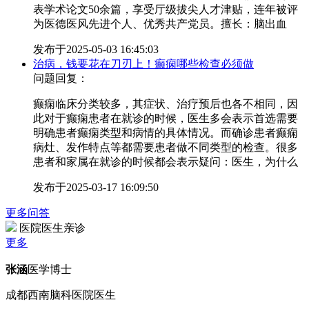
表学术论文50余篇，享受厅级拔尖人才津贴，连年被评
为医德医风先进个人、优秀共产党员。擅长：脑出血
发布于
2025-05-03 16:45:03
治病，钱要花在刀刃上！癫痫哪些检查必须做
问题回复：
癫痫临床分类较多，其症状、治疗预后也各不相同，因
此对于癫痫患者在就诊的时候，医生多会表示首选需要
明确患者癫痫类型和病情的具体情况。而确诊患者癫痫
病灶、发作特点等都需要患者做不同类型的检查。很多
患者和家属在就诊的时候都会表示疑问：医生，为什么
发布于
2025-03-17 16:09:50
更多问答
医院医生亲诊
更多
张涵
医学博士
成都西南脑科医院医生