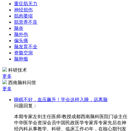
重症肌无力
神经损伤
肌肉萎缩
肌营养不良
脑炎
脑外伤
偏头痛
脑发育不全
脊髓空洞
脑肿瘤
科研技术
更多
西南脑科问答
更多
睡眠不好，血压飙升！学会这样入睡，远离脑
问题回复：
本期专家左剑主任医师/教授成都西南脑科医院门诊主任
中华医学会资深会员中国民政医学专家库专家先后在神
经内科从事教学、科研、临床工作45年，在核心期刊发