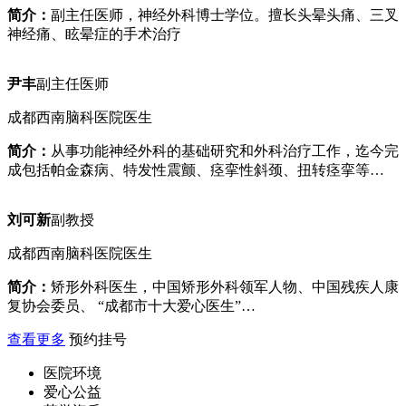
简介：
副主任医师，神经外科博士学位。擅长头晕头痛、三叉
神经痛、眩晕症的手术治疗
尹丰
副主任医师
成都西南脑科医院医生
简介：
从事功能神经外科的基础研究和外科治疗工作，迄今完
成包括帕金森病、特发性震颤、痉挛性斜颈、扭转痉挛等…
刘可新
副教授
成都西南脑科医院医生
简介：
矫形外科医生，中国矫形外科领军人物、中国残疾人康
复协会委员、 “成都市十大爱心医生”…
查看更多
预约挂号
医院环境
爱心公益