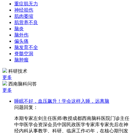
重症肌无力
神经损伤
肌肉萎缩
肌营养不良
脑炎
脑外伤
偏头痛
脑发育不全
脊髓空洞
脑肿瘤
科研技术
更多
西南脑科问答
更多
睡眠不好，血压飙升！学会这样入睡，远离脑
问题回复：
本期专家左剑主任医师/教授成都西南脑科医院门诊主任
中华医学会资深会员中国民政医学专家库专家先后在神
经内科从事教学、科研、临床工作45年，在核心期刊发