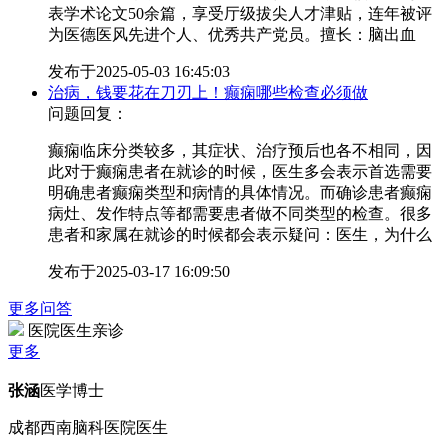
表学术论文50余篇，享受厅级拔尖人才津贴，连年被评
为医德医风先进个人、优秀共产党员。擅长：脑出血
发布于
2025-05-03 16:45:03
治病，钱要花在刀刃上！癫痫哪些检查必须做
问题回复：
癫痫临床分类较多，其症状、治疗预后也各不相同，因
此对于癫痫患者在就诊的时候，医生多会表示首选需要
明确患者癫痫类型和病情的具体情况。而确诊患者癫痫
病灶、发作特点等都需要患者做不同类型的检查。很多
患者和家属在就诊的时候都会表示疑问：医生，为什么
发布于
2025-03-17 16:09:50
更多问答
医院医生亲诊
更多
张涵
医学博士
成都西南脑科医院医生