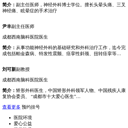
简介：
副主任医师，神经外科博士学位。擅长头晕头痛、三叉
神经痛、眩晕症的手术治疗
尹丰
副主任医师
成都西南脑科医院医生
简介：
从事功能神经外科的基础研究和外科治疗工作，迄今完
成包括帕金森病、特发性震颤、痉挛性斜颈、扭转痉挛等…
刘可新
副教授
成都西南脑科医院医生
简介：
矫形外科医生，中国矫形外科领军人物、中国残疾人康
复协会委员、 “成都市十大爱心医生”…
查看更多
预约挂号
医院环境
爱心公益