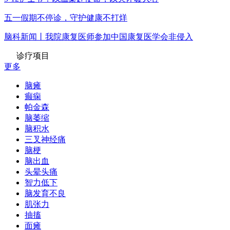
五一假期不停诊，守护健康不打烊
脑科新闻丨我院康复医师参加中国康复医学会非侵入
诊疗项目
更多
脑瘫
癫痫
帕金森
脑萎缩
脑积水
三叉神经痛
脑梗
脑出血
头晕头痛
智力低下
脑发育不良
肌张力
抽搐
面瘫