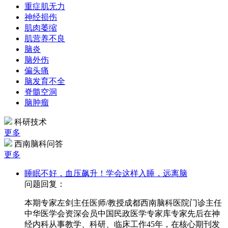
重症肌无力
神经损伤
肌肉萎缩
肌营养不良
脑炎
脑外伤
偏头痛
脑发育不全
脊髓空洞
脑肿瘤
科研技术
更多
西南脑科问答
更多
睡眠不好，血压飙升！学会这样入睡，远离脑
问题回复：
本期专家左剑主任医师/教授成都西南脑科医院门诊主任
中华医学会资深会员中国民政医学专家库专家先后在神
经内科从事教学、科研、临床工作45年，在核心期刊发