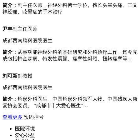
简介：
副主任医师，神经外科博士学位。擅长头晕头痛、三叉
神经痛、眩晕症的手术治疗
尹丰
副主任医师
成都西南脑科医院医生
简介：
从事功能神经外科的基础研究和外科治疗工作，迄今完
成包括帕金森病、特发性震颤、痉挛性斜颈、扭转痉挛等…
刘可新
副教授
成都西南脑科医院医生
简介：
矫形外科医生，中国矫形外科领军人物、中国残疾人康
复协会委员、 “成都市十大爱心医生”…
查看更多
预约挂号
医院环境
爱心公益