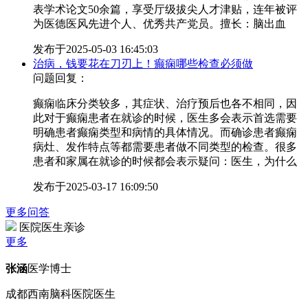
表学术论文50余篇，享受厅级拔尖人才津贴，连年被评
为医德医风先进个人、优秀共产党员。擅长：脑出血
发布于
2025-05-03 16:45:03
治病，钱要花在刀刃上！癫痫哪些检查必须做
问题回复：
癫痫临床分类较多，其症状、治疗预后也各不相同，因
此对于癫痫患者在就诊的时候，医生多会表示首选需要
明确患者癫痫类型和病情的具体情况。而确诊患者癫痫
病灶、发作特点等都需要患者做不同类型的检查。很多
患者和家属在就诊的时候都会表示疑问：医生，为什么
发布于
2025-03-17 16:09:50
更多问答
医院医生亲诊
更多
张涵
医学博士
成都西南脑科医院医生