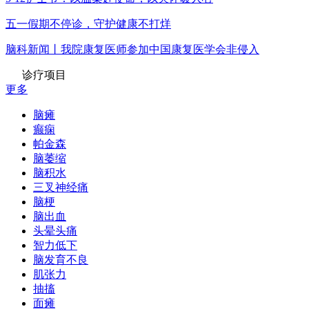
五一假期不停诊，守护健康不打烊
脑科新闻丨我院康复医师参加中国康复医学会非侵入
诊疗项目
更多
脑瘫
癫痫
帕金森
脑萎缩
脑积水
三叉神经痛
脑梗
脑出血
头晕头痛
智力低下
脑发育不良
肌张力
抽搐
面瘫