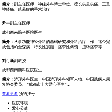
简介：
副主任医师，神经外科博士学位。擅长头晕头痛、三叉
神经痛、眩晕症的手术治疗
尹丰
副主任医师
成都西南脑科医院医生
简介：
从事功能神经外科的基础研究和外科治疗工作，迄今完
成包括帕金森病、特发性震颤、痉挛性斜颈、扭转痉挛等…
刘可新
副教授
成都西南脑科医院医生
简介：
矫形外科医生，中国矫形外科领军人物、中国残疾人康
复协会委员、 “成都市十大爱心医生”…
查看更多
预约挂号
医院环境
爱心公益