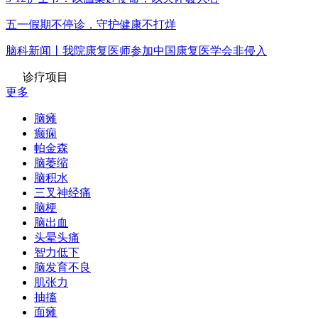
五一假期不停诊，守护健康不打烊
脑科新闻丨我院康复医师参加中国康复医学会非侵入
诊疗项目
更多
脑瘫
癫痫
帕金森
脑萎缩
脑积水
三叉神经痛
脑梗
脑出血
头晕头痛
智力低下
脑发育不良
肌张力
抽搐
面瘫