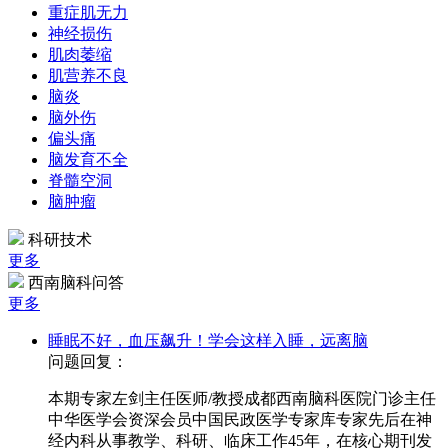
重症肌无力
神经损伤
肌肉萎缩
肌营养不良
脑炎
脑外伤
偏头痛
脑发育不全
脊髓空洞
脑肿瘤
科研技术
更多
西南脑科问答
更多
睡眠不好，血压飙升！学会这样入睡，远离脑
问题回复：
本期专家左剑主任医师/教授成都西南脑科医院门诊主任
中华医学会资深会员中国民政医学专家库专家先后在神
经内科从事教学、科研、临床工作45年，在核心期刊发