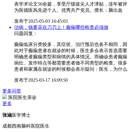
表学术论文50余篇，享受厅级拔尖人才津贴，连年被评
为医德医风先进个人、优秀共产党员。擅长：脑出血
发布于
2025-05-03 16:45:03
治病，钱要花在刀刃上！癫痫哪些检查必须做
问题回复：
癫痫临床分类较多，其症状、治疗预后也各不相同，因
此对于癫痫患者在就诊的时候，医生多会表示首选需要
明确患者癫痫类型和病情的具体情况。而确诊患者癫痫
病灶、发作特点等都需要患者做不同类型的检查。很多
患者和家属在就诊的时候都会表示疑问：医生，为什么
发布于
2025-03-17 16:09:50
更多问答
医院医生亲诊
更多
张涵
医学博士
成都西南脑科医院医生