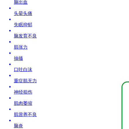
脑出血
头晕头痛
失眠抑郁
脑发育不良
肌张力
抽搐
口吐白沫
重症肌无力
神经损伤
肌肉萎缩
肌营养不良
脑炎