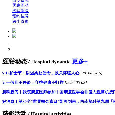
医患互动
医院就医
预约挂号
医生直播
医院动态
更多+
/ Hospital dynamic
5·12护士节：以温柔赴使命，以关怀暖人心
[2026-05-16]
五一假期不停诊，守护健康不打烊
[2026-05-02]
脑科新闻丨我院康复医师参加中国康复医学会非侵入性脑机接
好消息！第30个“世界帕金森日”即将到来，西南脑科第九届『
精彩活动
/ Hospital activities