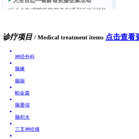
诊疗项目
点击查看更
/ Medical treatment items
神经外科
脑瘫
癫痫
帕金森
脑萎缩
脑积水
三叉神经痛