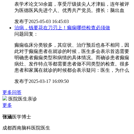
表学术论文50余篇，享受厅级拔尖人才津贴，连年被评
为医德医风先进个人、优秀共产党员。擅长：脑出血
发布于
2025-05-03 16:45:03
治病，钱要花在刀刃上！癫痫哪些检查必须做
问题回复：
癫痫临床分类较多，其症状、治疗预后也各不相同，因
此对于癫痫患者在就诊的时候，医生多会表示首选需要
明确患者癫痫类型和病情的具体情况。而确诊患者癫痫
病灶、发作特点等都需要患者做不同类型的检查。很多
患者和家属在就诊的时候都会表示疑问：医生，为什么
发布于
2025-03-17 16:09:50
更多问答
医院医生亲诊
更多
张涵
医学博士
成都西南脑科医院医生