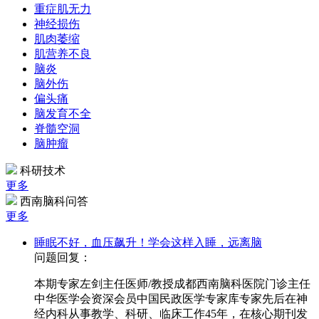
重症肌无力
神经损伤
肌肉萎缩
肌营养不良
脑炎
脑外伤
偏头痛
脑发育不全
脊髓空洞
脑肿瘤
科研技术
更多
西南脑科问答
更多
睡眠不好，血压飙升！学会这样入睡，远离脑
问题回复：
本期专家左剑主任医师/教授成都西南脑科医院门诊主任
中华医学会资深会员中国民政医学专家库专家先后在神
经内科从事教学、科研、临床工作45年，在核心期刊发