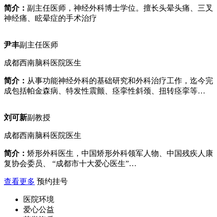
简介：
副主任医师，神经外科博士学位。擅长头晕头痛、三叉
神经痛、眩晕症的手术治疗
尹丰
副主任医师
成都西南脑科医院医生
简介：
从事功能神经外科的基础研究和外科治疗工作，迄今完
成包括帕金森病、特发性震颤、痉挛性斜颈、扭转痉挛等…
刘可新
副教授
成都西南脑科医院医生
简介：
矫形外科医生，中国矫形外科领军人物、中国残疾人康
复协会委员、 “成都市十大爱心医生”…
查看更多
预约挂号
医院环境
爱心公益