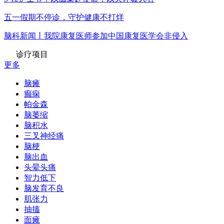
五一假期不停诊，守护健康不打烊
脑科新闻丨我院康复医师参加中国康复医学会非侵入
诊疗项目
更多
脑瘫
癫痫
帕金森
脑萎缩
脑积水
三叉神经痛
脑梗
脑出血
头晕头痛
智力低下
脑发育不良
肌张力
抽搐
面瘫