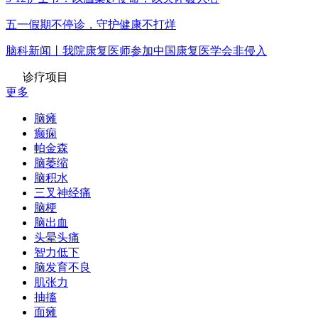
五一假期不停诊，守护健康不打烊
脑科新闻丨我院康复医师参加中国康复医学会非侵入
诊疗项目
更多
脑瘫
癫痫
帕金森
脑萎缩
脑积水
三叉神经痛
脑梗
脑出血
头晕头痛
智力低下
脑发育不良
肌张力
抽搐
面瘫