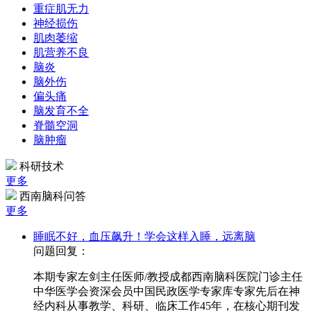
重症肌无力
神经损伤
肌肉萎缩
肌营养不良
脑炎
脑外伤
偏头痛
脑发育不全
脊髓空洞
脑肿瘤
科研技术
更多
西南脑科问答
更多
睡眠不好，血压飙升！学会这样入睡，远离脑
问题回复：
本期专家左剑主任医师/教授成都西南脑科医院门诊主任
中华医学会资深会员中国民政医学专家库专家先后在神
经内科从事教学、科研、临床工作45年，在核心期刊发