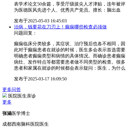
表学术论文50余篇，享受厅级拔尖人才津贴，连年被评
为医德医风先进个人、优秀共产党员。擅长：脑出血
发布于
2025-05-03 16:45:03
治病，钱要花在刀刃上！癫痫哪些检查必须做
问题回复：
癫痫临床分类较多，其症状、治疗预后也各不相同，因
此对于癫痫患者在就诊的时候，医生多会表示首选需要
明确患者癫痫类型和病情的具体情况。而确诊患者癫痫
病灶、发作特点等都需要患者做不同类型的检查。很多
患者和家属在就诊的时候都会表示疑问：医生，为什么
发布于
2025-03-17 16:09:50
更多问答
医院医生亲诊
更多
张涵
医学博士
成都西南脑科医院医生