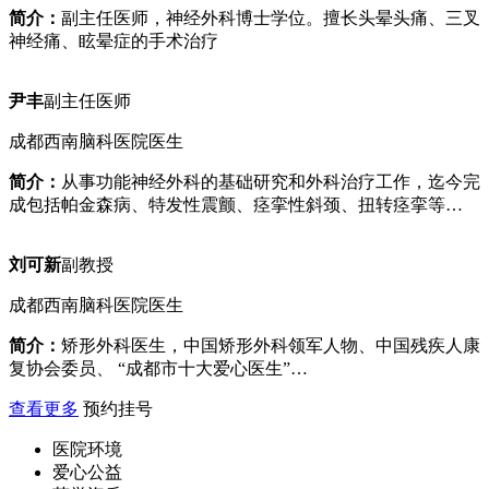
简介：
副主任医师，神经外科博士学位。擅长头晕头痛、三叉
神经痛、眩晕症的手术治疗
尹丰
副主任医师
成都西南脑科医院医生
简介：
从事功能神经外科的基础研究和外科治疗工作，迄今完
成包括帕金森病、特发性震颤、痉挛性斜颈、扭转痉挛等…
刘可新
副教授
成都西南脑科医院医生
简介：
矫形外科医生，中国矫形外科领军人物、中国残疾人康
复协会委员、 “成都市十大爱心医生”…
查看更多
预约挂号
医院环境
爱心公益