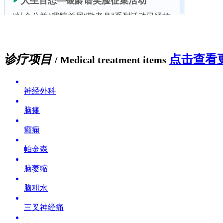
诊疗项目
点击查看更
/ Medical treatment items
神经外科
脑瘫
癫痫
帕金森
脑萎缩
脑积水
三叉神经痛