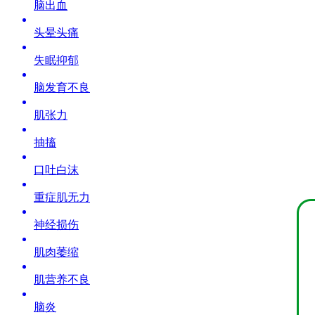
脑出血
头晕头痛
失眠抑郁
脑发育不良
肌张力
抽搐
口吐白沫
重症肌无力
神经损伤
肌肉萎缩
肌营养不良
脑炎