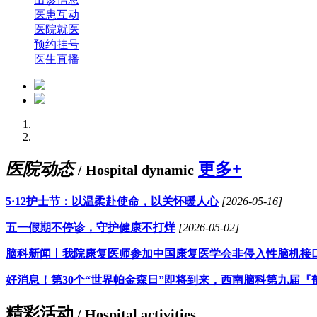
医患互动
医院就医
预约挂号
医生直播
医院动态
更多+
/ Hospital dynamic
5·12护士节：以温柔赴使命，以关怀暖人心
[2026-05-16]
五一假期不停诊，守护健康不打烊
[2026-05-02]
脑科新闻丨我院康复医师参加中国康复医学会非侵入性脑机接
好消息！第30个“世界帕金森日”即将到来，西南脑科第九届『
精彩活动
/ Hospital activities