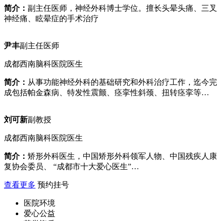
简介：
副主任医师，神经外科博士学位。擅长头晕头痛、三叉
神经痛、眩晕症的手术治疗
尹丰
副主任医师
成都西南脑科医院医生
简介：
从事功能神经外科的基础研究和外科治疗工作，迄今完
成包括帕金森病、特发性震颤、痉挛性斜颈、扭转痉挛等…
刘可新
副教授
成都西南脑科医院医生
简介：
矫形外科医生，中国矫形外科领军人物、中国残疾人康
复协会委员、 “成都市十大爱心医生”…
查看更多
预约挂号
医院环境
爱心公益