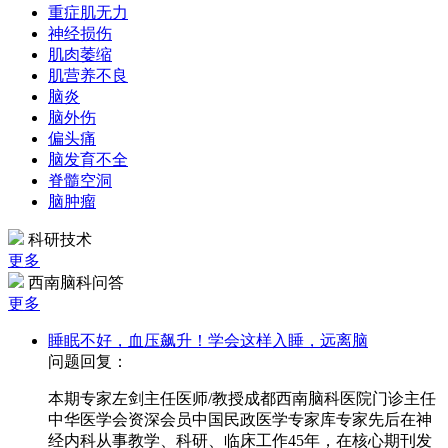
重症肌无力
神经损伤
肌肉萎缩
肌营养不良
脑炎
脑外伤
偏头痛
脑发育不全
脊髓空洞
脑肿瘤
科研技术
更多
西南脑科问答
更多
睡眠不好，血压飙升！学会这样入睡，远离脑
问题回复：
本期专家左剑主任医师/教授成都西南脑科医院门诊主任
中华医学会资深会员中国民政医学专家库专家先后在神
经内科从事教学、科研、临床工作45年，在核心期刊发