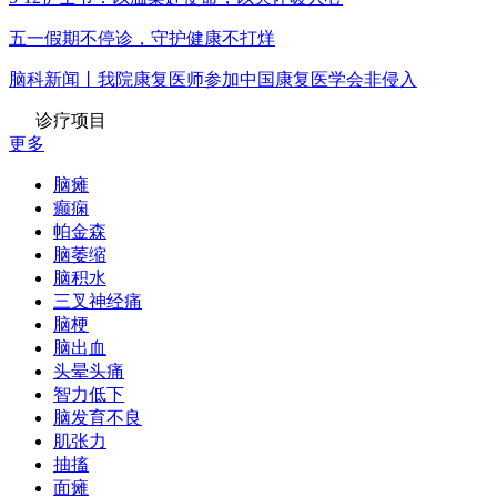
五一假期不停诊，守护健康不打烊
脑科新闻丨我院康复医师参加中国康复医学会非侵入
诊疗项目
更多
脑瘫
癫痫
帕金森
脑萎缩
脑积水
三叉神经痛
脑梗
脑出血
头晕头痛
智力低下
脑发育不良
肌张力
抽搐
面瘫