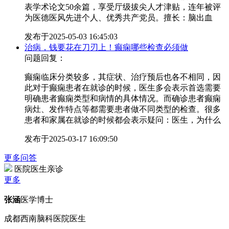
表学术论文50余篇，享受厅级拔尖人才津贴，连年被评
为医德医风先进个人、优秀共产党员。擅长：脑出血
发布于
2025-05-03 16:45:03
治病，钱要花在刀刃上！癫痫哪些检查必须做
问题回复：
癫痫临床分类较多，其症状、治疗预后也各不相同，因
此对于癫痫患者在就诊的时候，医生多会表示首选需要
明确患者癫痫类型和病情的具体情况。而确诊患者癫痫
病灶、发作特点等都需要患者做不同类型的检查。很多
患者和家属在就诊的时候都会表示疑问：医生，为什么
发布于
2025-03-17 16:09:50
更多问答
医院医生亲诊
更多
张涵
医学博士
成都西南脑科医院医生