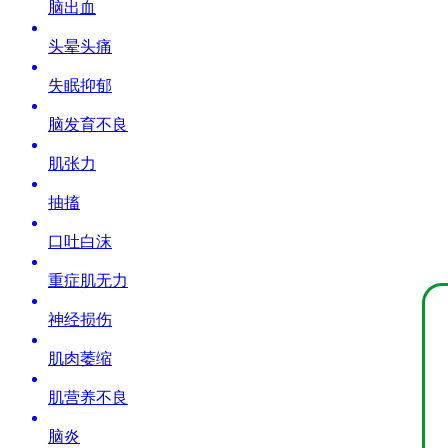
脑出血
头晕头痛
失眠抑郁
脑发育不良
肌张力
抽搐
口吐白沫
重症肌无力
神经损伤
肌肉萎缩
肌营养不良
脑炎