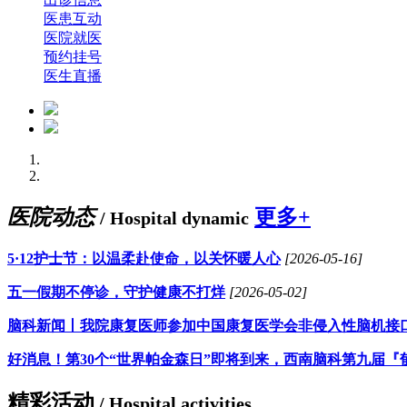
医患互动
医院就医
预约挂号
医生直播
医院动态
更多+
/ Hospital dynamic
5·12护士节：以温柔赴使命，以关怀暖人心
[2026-05-16]
五一假期不停诊，守护健康不打烊
[2026-05-02]
脑科新闻丨我院康复医师参加中国康复医学会非侵入性脑机接
好消息！第30个“世界帕金森日”即将到来，西南脑科第九届『
精彩活动
/ Hospital activities