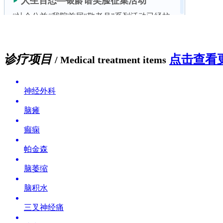
诊疗项目
点击查看更
/ Medical treatment items
神经外科
脑瘫
癫痫
帕金森
脑萎缩
脑积水
三叉神经痛