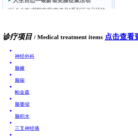
诊疗项目
点击查看更
/ Medical treatment items
神经外科
脑瘫
癫痫
帕金森
脑萎缩
脑积水
三叉神经痛