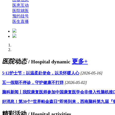
医患互动
医院就医
预约挂号
医生直播
医院动态
更多+
/ Hospital dynamic
5·12护士节：以温柔赴使命，以关怀暖人心
[2026-05-16]
五一假期不停诊，守护健康不打烊
[2026-05-02]
脑科新闻丨我院康复医师参加中国康复医学会非侵入性脑机接
好消息！第30个“世界帕金森日”即将到来，西南脑科第九届『
精彩活动
/ Hospital activities