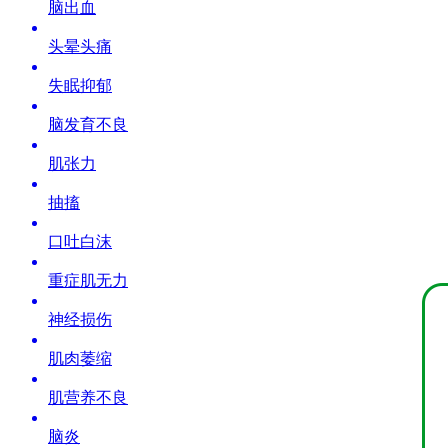
脑出血
头晕头痛
失眠抑郁
脑发育不良
肌张力
抽搐
口吐白沫
重症肌无力
神经损伤
肌肉萎缩
肌营养不良
脑炎