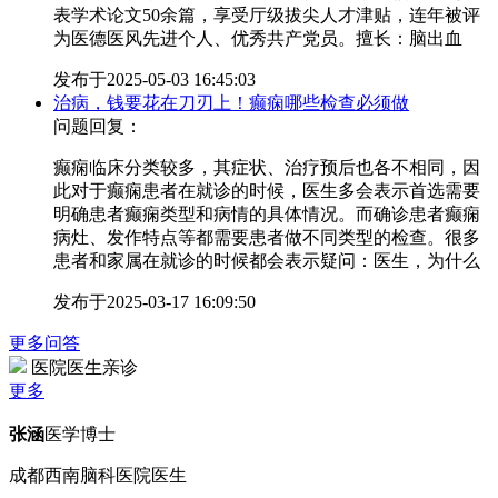
表学术论文50余篇，享受厅级拔尖人才津贴，连年被评
为医德医风先进个人、优秀共产党员。擅长：脑出血
发布于
2025-05-03 16:45:03
治病，钱要花在刀刃上！癫痫哪些检查必须做
问题回复：
癫痫临床分类较多，其症状、治疗预后也各不相同，因
此对于癫痫患者在就诊的时候，医生多会表示首选需要
明确患者癫痫类型和病情的具体情况。而确诊患者癫痫
病灶、发作特点等都需要患者做不同类型的检查。很多
患者和家属在就诊的时候都会表示疑问：医生，为什么
发布于
2025-03-17 16:09:50
更多问答
医院医生亲诊
更多
张涵
医学博士
成都西南脑科医院医生