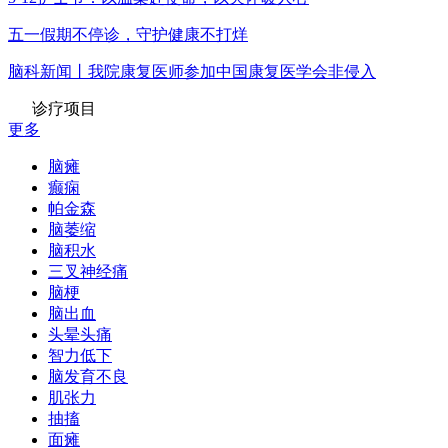
五一假期不停诊，守护健康不打烊
脑科新闻丨我院康复医师参加中国康复医学会非侵入
诊疗项目
更多
脑瘫
癫痫
帕金森
脑萎缩
脑积水
三叉神经痛
脑梗
脑出血
头晕头痛
智力低下
脑发育不良
肌张力
抽搐
面瘫