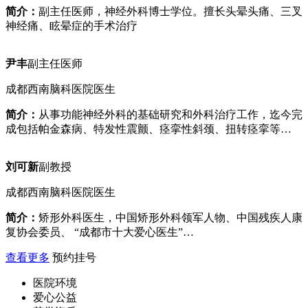
简介：
副主任医师，神经外科博士学位。擅长头晕头痛、三叉
神经痛、眩晕症的手术治疗
尹丰
副主任医师
成都西南脑科医院医生
简介：
从事功能神经外科的基础研究和外科治疗工作，迄今完
成包括帕金森病、特发性震颤、痉挛性斜颈、扭转痉挛等…
刘可新
副教授
成都西南脑科医院医生
简介：
矫形外科医生，中国矫形外科领军人物、中国残疾人康
复协会委员、 “成都市十大爱心医生”…
查看更多
预约挂号
医院环境
爱心公益