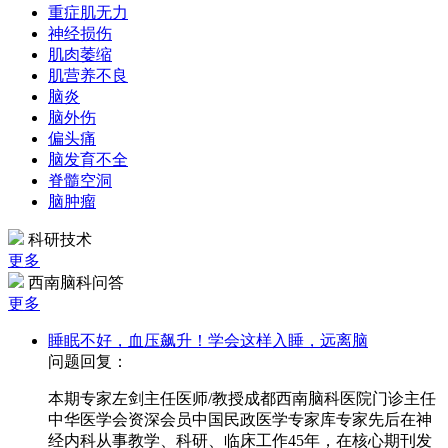
重症肌无力
神经损伤
肌肉萎缩
肌营养不良
脑炎
脑外伤
偏头痛
脑发育不全
脊髓空洞
脑肿瘤
科研技术
更多
西南脑科问答
更多
睡眠不好，血压飙升！学会这样入睡，远离脑
问题回复：
本期专家左剑主任医师/教授成都西南脑科医院门诊主任
中华医学会资深会员中国民政医学专家库专家先后在神
经内科从事教学、科研、临床工作45年，在核心期刊发