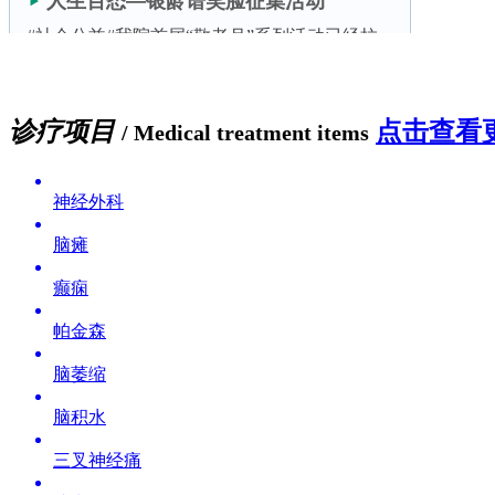
诊疗项目
点击查看更
/ Medical treatment items
神经外科
脑瘫
癫痫
帕金森
脑萎缩
脑积水
三叉神经痛