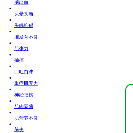
脑出血
头晕头痛
失眠抑郁
脑发育不良
肌张力
抽搐
口吐白沫
重症肌无力
神经损伤
肌肉萎缩
肌营养不良
脑炎