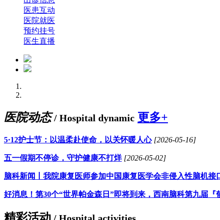
医患互动
医院就医
预约挂号
医生直播
医院动态
更多+
/ Hospital dynamic
5·12护士节：以温柔赴使命，以关怀暖人心
[2026-05-16]
五一假期不停诊，守护健康不打烊
[2026-05-02]
脑科新闻丨我院康复医师参加中国康复医学会非侵入性脑机接
好消息！第30个“世界帕金森日”即将到来，西南脑科第九届『
精彩活动
/ Hospital activities