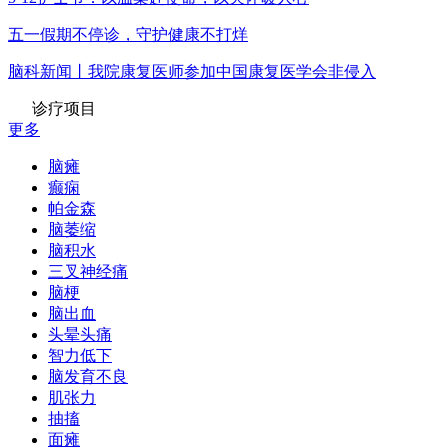
五一假期不停诊，守护健康不打烊
脑科新闻丨我院康复医师参加中国康复医学会非侵入
诊疗项目
更多
脑瘫
癫痫
帕金森
脑萎缩
脑积水
三叉神经痛
脑梗
脑出血
头晕头痛
智力低下
脑发育不良
肌张力
抽搐
面瘫