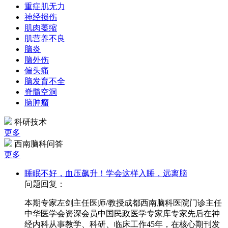
重症肌无力
神经损伤
肌肉萎缩
肌营养不良
脑炎
脑外伤
偏头痛
脑发育不全
脊髓空洞
脑肿瘤
科研技术
更多
西南脑科问答
更多
睡眠不好，血压飙升！学会这样入睡，远离脑
问题回复：
本期专家左剑主任医师/教授成都西南脑科医院门诊主任
中华医学会资深会员中国民政医学专家库专家先后在神
经内科从事教学、科研、临床工作45年，在核心期刊发