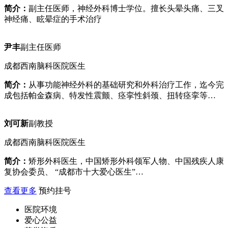
简介：
副主任医师，神经外科博士学位。擅长头晕头痛、三叉
神经痛、眩晕症的手术治疗
尹丰
副主任医师
成都西南脑科医院医生
简介：
从事功能神经外科的基础研究和外科治疗工作，迄今完
成包括帕金森病、特发性震颤、痉挛性斜颈、扭转痉挛等…
刘可新
副教授
成都西南脑科医院医生
简介：
矫形外科医生，中国矫形外科领军人物、中国残疾人康
复协会委员、 “成都市十大爱心医生”…
查看更多
预约挂号
医院环境
爱心公益