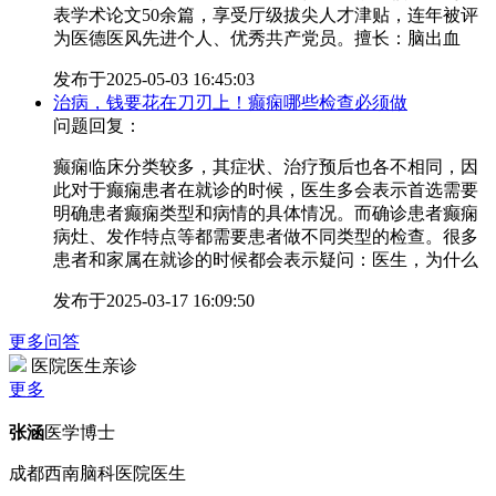
表学术论文50余篇，享受厅级拔尖人才津贴，连年被评
为医德医风先进个人、优秀共产党员。擅长：脑出血
发布于
2025-05-03 16:45:03
治病，钱要花在刀刃上！癫痫哪些检查必须做
问题回复：
癫痫临床分类较多，其症状、治疗预后也各不相同，因
此对于癫痫患者在就诊的时候，医生多会表示首选需要
明确患者癫痫类型和病情的具体情况。而确诊患者癫痫
病灶、发作特点等都需要患者做不同类型的检查。很多
患者和家属在就诊的时候都会表示疑问：医生，为什么
发布于
2025-03-17 16:09:50
更多问答
医院医生亲诊
更多
张涵
医学博士
成都西南脑科医院医生