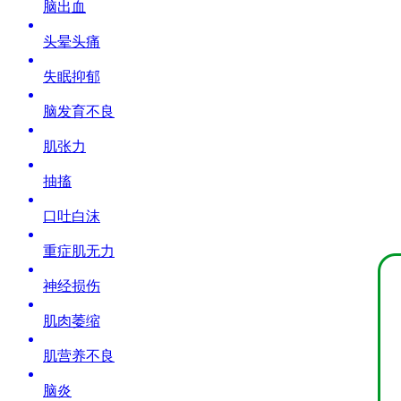
脑出血
头晕头痛
失眠抑郁
脑发育不良
肌张力
抽搐
口吐白沫
重症肌无力
神经损伤
肌肉萎缩
肌营养不良
脑炎