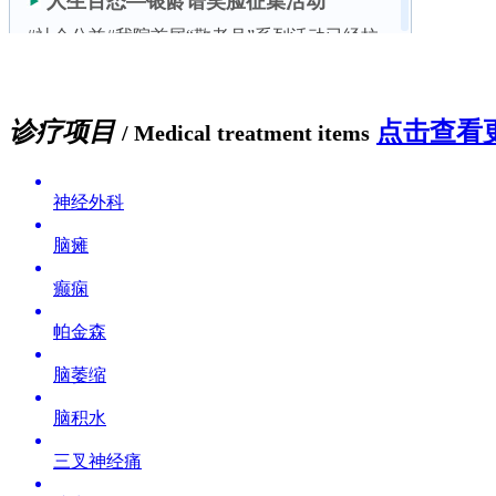
诊疗项目
点击查看更
/ Medical treatment items
神经外科
脑瘫
癫痫
帕金森
脑萎缩
脑积水
三叉神经痛