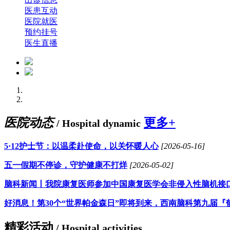
医患互动
医院就医
预约挂号
医生直播
医院动态
更多+
/ Hospital dynamic
5·12护士节：以温柔赴使命，以关怀暖人心
[2026-05-16]
五一假期不停诊，守护健康不打烊
[2026-05-02]
脑科新闻丨我院康复医师参加中国康复医学会非侵入性脑机接
好消息！第30个“世界帕金森日”即将到来，西南脑科第九届『
精彩活动
/ Hospital activities