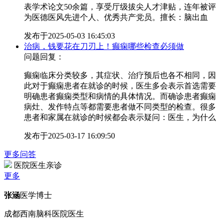
表学术论文50余篇，享受厅级拔尖人才津贴，连年被评
为医德医风先进个人、优秀共产党员。擅长：脑出血
发布于
2025-05-03 16:45:03
治病，钱要花在刀刃上！癫痫哪些检查必须做
问题回复：
癫痫临床分类较多，其症状、治疗预后也各不相同，因
此对于癫痫患者在就诊的时候，医生多会表示首选需要
明确患者癫痫类型和病情的具体情况。而确诊患者癫痫
病灶、发作特点等都需要患者做不同类型的检查。很多
患者和家属在就诊的时候都会表示疑问：医生，为什么
发布于
2025-03-17 16:09:50
更多问答
医院医生亲诊
更多
张涵
医学博士
成都西南脑科医院医生