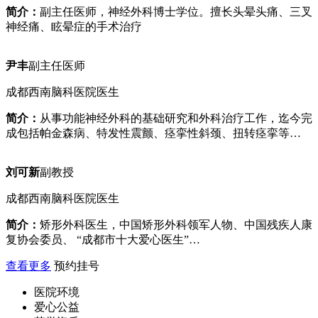
简介：
副主任医师，神经外科博士学位。擅长头晕头痛、三叉
神经痛、眩晕症的手术治疗
尹丰
副主任医师
成都西南脑科医院医生
简介：
从事功能神经外科的基础研究和外科治疗工作，迄今完
成包括帕金森病、特发性震颤、痉挛性斜颈、扭转痉挛等…
刘可新
副教授
成都西南脑科医院医生
简介：
矫形外科医生，中国矫形外科领军人物、中国残疾人康
复协会委员、 “成都市十大爱心医生”…
查看更多
预约挂号
医院环境
爱心公益