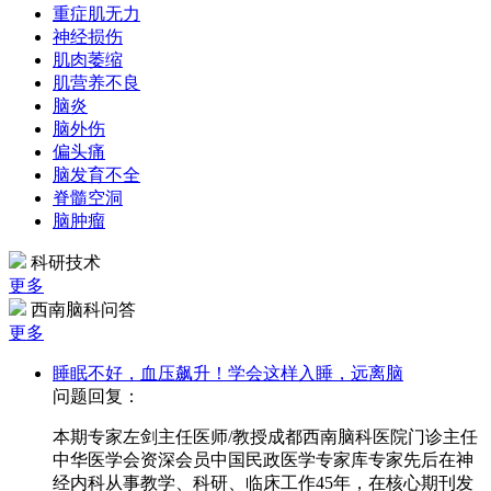
重症肌无力
神经损伤
肌肉萎缩
肌营养不良
脑炎
脑外伤
偏头痛
脑发育不全
脊髓空洞
脑肿瘤
科研技术
更多
西南脑科问答
更多
睡眠不好，血压飙升！学会这样入睡，远离脑
问题回复：
本期专家左剑主任医师/教授成都西南脑科医院门诊主任
中华医学会资深会员中国民政医学专家库专家先后在神
经内科从事教学、科研、临床工作45年，在核心期刊发