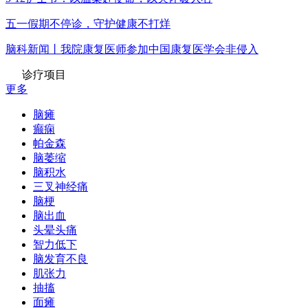
五一假期不停诊，守护健康不打烊
脑科新闻丨我院康复医师参加中国康复医学会非侵入
诊疗项目
更多
脑瘫
癫痫
帕金森
脑萎缩
脑积水
三叉神经痛
脑梗
脑出血
头晕头痛
智力低下
脑发育不良
肌张力
抽搐
面瘫