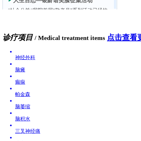
诊疗项目
点击查看更
/ Medical treatment items
神经外科
脑瘫
癫痫
帕金森
脑萎缩
脑积水
三叉神经痛