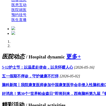
医患互动
医院就医
预约挂号
医生直播
医院动态
更多+
/ Hospital dynamic
5·12护士节：以温柔赴使命，以关怀暖人心
[2026-05-16]
五一假期不停诊，守护健康不打烊
[2026-05-02]
脑科新闻丨我院康复医师参加中国康复医学会非侵入性脑机接
好消息！第30个“世界帕金森日”即将到来，西南脑科第九届『
精彩活动
/ Hospital activities