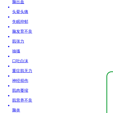
脑出血
头晕头痛
失眠抑郁
脑发育不良
肌张力
抽搐
口吐白沫
重症肌无力
神经损伤
肌肉萎缩
肌营养不良
脑炎