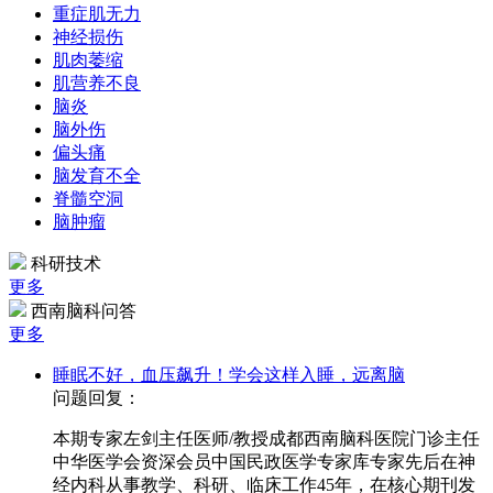
重症肌无力
神经损伤
肌肉萎缩
肌营养不良
脑炎
脑外伤
偏头痛
脑发育不全
脊髓空洞
脑肿瘤
科研技术
更多
西南脑科问答
更多
睡眠不好，血压飙升！学会这样入睡，远离脑
问题回复：
本期专家左剑主任医师/教授成都西南脑科医院门诊主任
中华医学会资深会员中国民政医学专家库专家先后在神
经内科从事教学、科研、临床工作45年，在核心期刊发