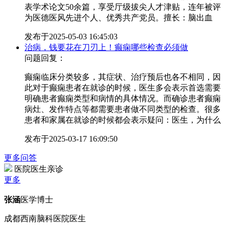
表学术论文50余篇，享受厅级拔尖人才津贴，连年被评
为医德医风先进个人、优秀共产党员。擅长：脑出血
发布于
2025-05-03 16:45:03
治病，钱要花在刀刃上！癫痫哪些检查必须做
问题回复：
癫痫临床分类较多，其症状、治疗预后也各不相同，因
此对于癫痫患者在就诊的时候，医生多会表示首选需要
明确患者癫痫类型和病情的具体情况。而确诊患者癫痫
病灶、发作特点等都需要患者做不同类型的检查。很多
患者和家属在就诊的时候都会表示疑问：医生，为什么
发布于
2025-03-17 16:09:50
更多问答
医院医生亲诊
更多
张涵
医学博士
成都西南脑科医院医生