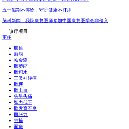
五一假期不停诊，守护健康不打烊
脑科新闻丨我院康复医师参加中国康复医学会非侵入
诊疗项目
更多
脑瘫
癫痫
帕金森
脑萎缩
脑积水
三叉神经痛
脑梗
脑出血
头晕头痛
智力低下
脑发育不良
肌张力
抽搐
面瘫