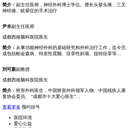
简介：
副主任医师，神经外科博士学位。擅长头晕头痛、三叉
神经痛、眩晕症的手术治疗
尹丰
副主任医师
成都西南脑科医院医生
简介：
从事功能神经外科的基础研究和外科治疗工作，迄今完
成包括帕金森病、特发性震颤、痉挛性斜颈、扭转痉挛等…
刘可新
副教授
成都西南脑科医院医生
简介：
矫形外科医生，中国矫形外科领军人物、中国残疾人康
复协会委员、 “成都市十大爱心医生”…
查看更多
预约挂号
医院环境
爱心公益