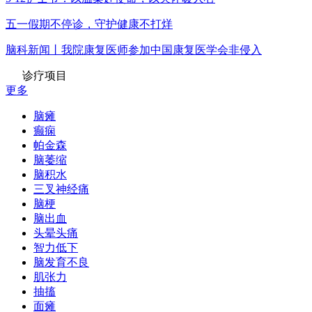
五一假期不停诊，守护健康不打烊
脑科新闻丨我院康复医师参加中国康复医学会非侵入
诊疗项目
更多
脑瘫
癫痫
帕金森
脑萎缩
脑积水
三叉神经痛
脑梗
脑出血
头晕头痛
智力低下
脑发育不良
肌张力
抽搐
面瘫