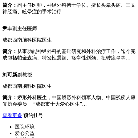
简介：
副主任医师，神经外科博士学位。擅长头晕头痛、三叉
神经痛、眩晕症的手术治疗
尹丰
副主任医师
成都西南脑科医院医生
简介：
从事功能神经外科的基础研究和外科治疗工作，迄今完
成包括帕金森病、特发性震颤、痉挛性斜颈、扭转痉挛等…
刘可新
副教授
成都西南脑科医院医生
简介：
矫形外科医生，中国矫形外科领军人物、中国残疾人康
复协会委员、 “成都市十大爱心医生”…
查看更多
预约挂号
医院环境
爱心公益