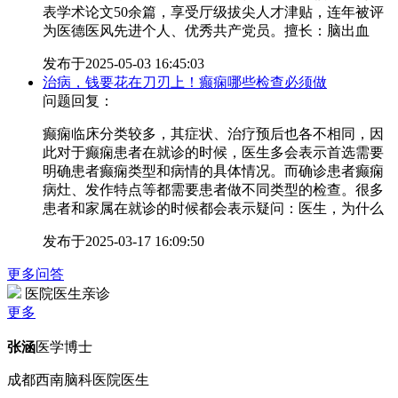
表学术论文50余篇，享受厅级拔尖人才津贴，连年被评
为医德医风先进个人、优秀共产党员。擅长：脑出血
发布于
2025-05-03 16:45:03
治病，钱要花在刀刃上！癫痫哪些检查必须做
问题回复：
癫痫临床分类较多，其症状、治疗预后也各不相同，因
此对于癫痫患者在就诊的时候，医生多会表示首选需要
明确患者癫痫类型和病情的具体情况。而确诊患者癫痫
病灶、发作特点等都需要患者做不同类型的检查。很多
患者和家属在就诊的时候都会表示疑问：医生，为什么
发布于
2025-03-17 16:09:50
更多问答
医院医生亲诊
更多
张涵
医学博士
成都西南脑科医院医生