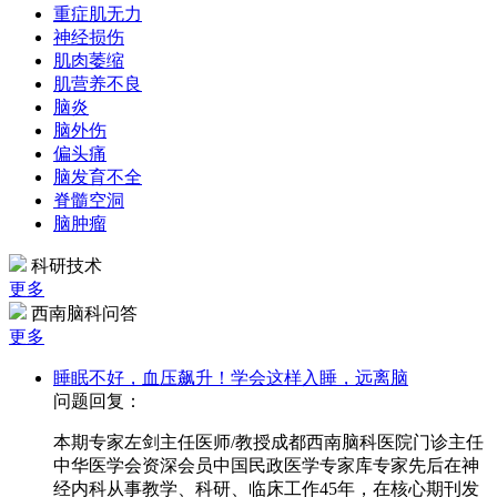
重症肌无力
神经损伤
肌肉萎缩
肌营养不良
脑炎
脑外伤
偏头痛
脑发育不全
脊髓空洞
脑肿瘤
科研技术
更多
西南脑科问答
更多
睡眠不好，血压飙升！学会这样入睡，远离脑
问题回复：
本期专家左剑主任医师/教授成都西南脑科医院门诊主任
中华医学会资深会员中国民政医学专家库专家先后在神
经内科从事教学、科研、临床工作45年，在核心期刊发