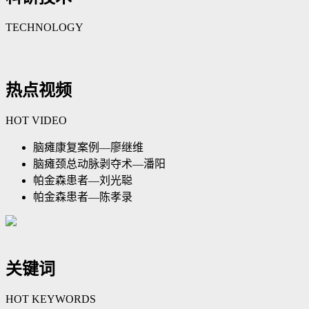
TECHNOLOGY
热点视频
HOT VIDEO
脑瘫康复案例—廖继维
脑瘫颈总动脉剥夺术—潘阳
帕金森患者—刘光聪
帕金森患者—陈孝录
关键词
HOT KEYWORDS