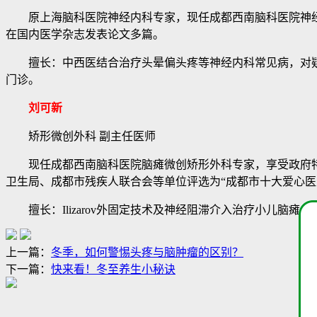
原上海脑科医院神经内科专家，现任成都西南脑科医院神经内
在国内医学杂志发表论文多篇。
擅长：中西医结合治疗头晕偏头疼等神经内科常见病，对疑
门诊。
刘可新
矫形微创外科 副主任医师
现任成都西南脑科医院脑瘫微创矫形外科专家，享受政府特殊
卫生局、成都市残疾人联合会等单位评选为“成都市十大爱心医
擅长：Ilizarov外固定技术及神经阻滞介入治疗小儿脑瘫
上一篇：
冬季，如何警惕头疼与脑肿瘤的区别？
下一篇：
快来看！冬至养生小秘诀