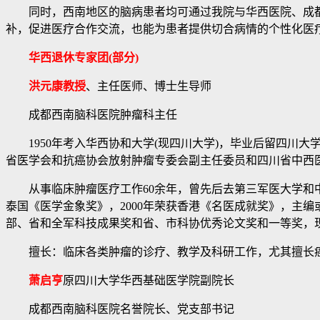
同时，西南地区的脑病患者均可通过我院与华西医院、成都
补，促进医疗合作交流，也能为患者提供切合病情的个性化医
华西退休专家团(部分)
洪元康教授
、主任医师、博士生导师
成都西南脑科医院肿瘤科主任
1950年考入华西协和大学(现四川大学)，毕业后留四川大
省医学会和抗癌协会放射肿瘤专委会副主任委员和四川省中西
从事临床肿瘤医疗工作60余年，曾先后去第三军医大学和中
泰国《医学金象奖》，2000年荣获香港《名医成就奖》，主编
部、省和全军科技成果奖和省、市科协优秀论文奖和一等奖，
擅长：临床各类肿瘤的诊疗、教学及科研工作，尤其擅长癌症
萧启亨
原四川大学华西基础医学院副院长
成都西南脑科医院名誉院长、党支部书记