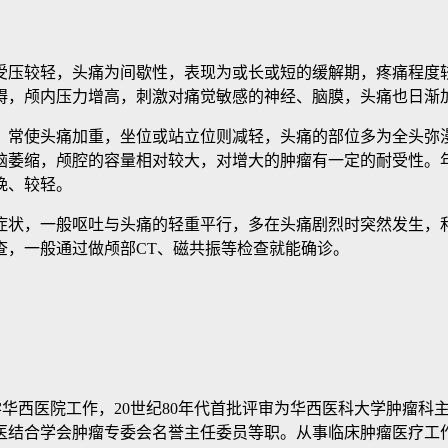
压较轻，头痛为间歇性，表现为或长或短的缓解期，疼痛程度较
碍，颅内压力增高，刺激对痛觉敏感的神经、脑膜，头痛也日渐
常使头痛加重，坐位或站立位则减轻，头痛的部位多为全头弥漫
脑萎缩，颅腔的容量相对较大，对增大的肿瘤有一定的耐受性。
晚、较轻。
症状，一般呕吐与头痛的轻重平行，多在头痛剧烈时突然发生，
查，一般通过做颅部CT、磁共振等检查就能确诊。
学华西医院工作，20世纪80年代首批评审为华西医科大学肿瘤
医结合学会肿瘤专委会名誉主任委员等职。从事临床肿瘤医疗工作