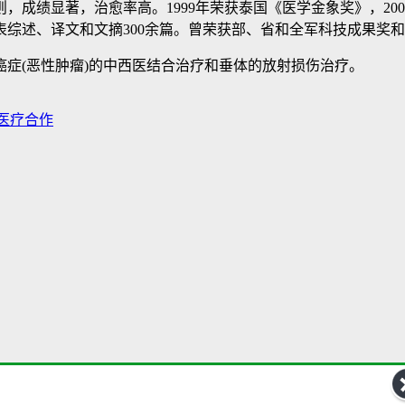
成绩显著，治愈率高。1999年荣获泰国《医学金象奖》，20
发表综述、译文和文摘300余篇。曾荣获部、省和全军科技成果
症(恶性肿瘤)的中西医结合治疗和垂体的放射损伤治疗。
医疗合作