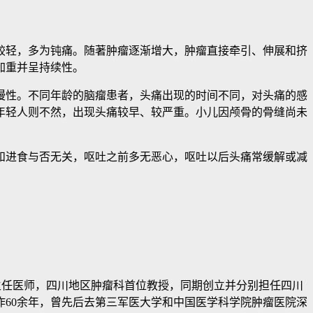
轻，多为钝痛。随著肿瘤逐渐增大，肿瘤直接牵引、伸展和挤
加重并呈持续性。
性。不同年龄的脑瘤患者，头痛出现的时间不同，对头痛的感
年轻人则不然，出现头痛较早、较严重。小儿因颅骨的骨缝尚未
和进食与否无关，呕吐之前多无恶心，呕吐以后头痛常缓解或减
科主任医师，四川地区肿瘤科首位教授，同期创立并分别担任四川
60余年，曾先后去第三军医大学和中国医学科学院肿瘤医院深