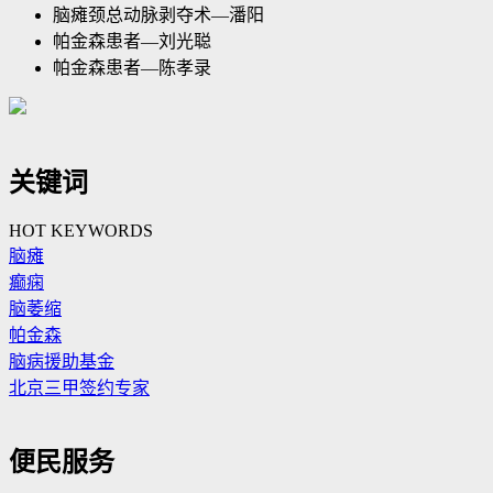
脑瘫颈总动脉剥夺术—潘阳
帕金森患者—刘光聪
帕金森患者—陈孝录
关键词
HOT KEYWORDS
脑瘫
癫痫
脑萎缩
帕金森
脑病援助基金
北京三甲签约专家
便民服务