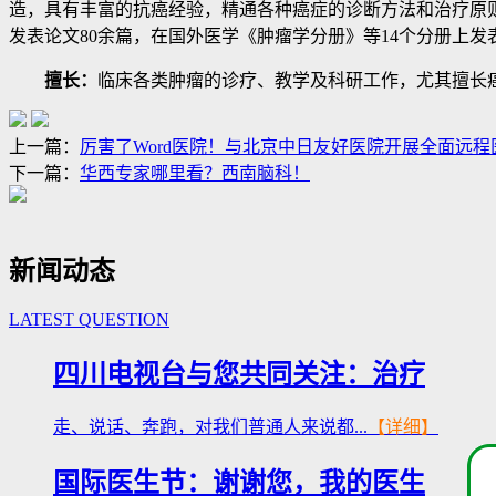
造，具有丰富的抗癌经验，精通各种癌症的诊断方法和治疗原则，
发表论文80余篇，在国外医学《肿瘤学分册》等14个分册上
擅长：
临床各类肿瘤的诊疗、教学及科研工作，尤其擅长癌
上一篇：
厉害了Word医院！与北京中日友好医院开展全面远程
下一篇：
华西专家哪里看？西南脑科！
新闻动态
LATEST QUESTION
四川电视台与您共同关注：治疗
走、说话、奔跑，对我们普通人来说都...
【详细】
国际医生节：谢谢您，我的医生