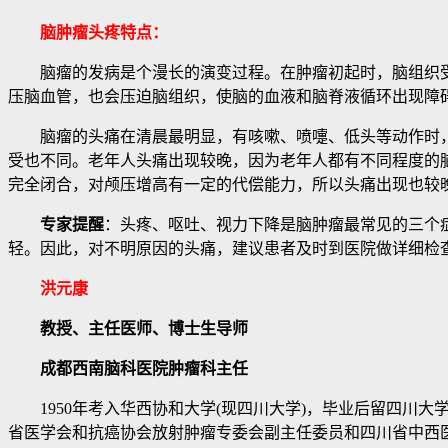
脑肿瘤头疼特点：
脑瘤的发病是个漫长的演变过程。在肿瘤初起时，脑组织受
压脑血管，也会压迫脑组织，使脑的血液和脑脊液循环出现障
脑瘤的头痛在清晨最明显，有咳嗽、喷嚏、低头等动作时，
受也不同。老年人头痛出现较晚，因为老年人都有不同程度的
完全闭合，对颅压增高有一定的代偿能力，所以头痛出现也较
专家提醒
：头疼、呕吐、视力下降是脑肿瘤最常见的三个
轻。因此，对不明原因的头痛，建议患者及时到医院做详细检
洪元康
教授、主任医师、博士生导师
成都西南脑科医院肿瘤科主任
1950年考入华西协和大学(现四川大学)，毕业后留四川大
省医学会和抗癌协会放射肿瘤专委会副主任委员和四川省中西