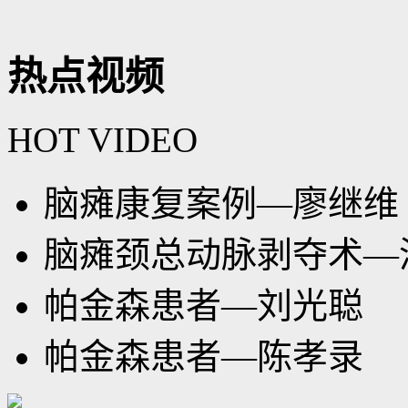
热点视频
HOT VIDEO
脑瘫康复案例—廖继维
脑瘫颈总动脉剥夺术—
帕金森患者—刘光聪
帕金森患者—陈孝录