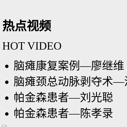
热点视频
HOT VIDEO
脑瘫康复案例—廖继维
脑瘫颈总动脉剥夺术—
帕金森患者—刘光聪
帕金森患者—陈孝录