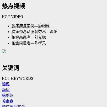
热点视频
HOT VIDEO
脑瘫康复案例—廖继维
脑瘫颈总动脉剥夺术—潘阳
帕金森患者—刘光聪
帕金森患者—陈孝录
关键词
HOT KEYWORDS
脑瘫
癫痫
脑萎缩
帕金森
脑病援助基金