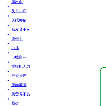
脑出血
头晕头痛
失眠抑郁
脑发育不良
肌张力
抽搐
口吐白沫
重症肌无力
神经损伤
肌肉萎缩
肌营养不良
脑炎