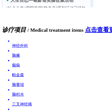
诊疗项目
点击查看更
/ Medical treatment items
神经外科
脑瘫
癫痫
帕金森
脑萎缩
脑积水
三叉神经痛