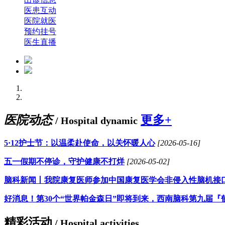
医患互动
医院就医
预约挂号
医生直播
医院动态
更多+
/ Hospital dynamic
5·12护士节：以温柔赴使命，以关怀暖人心
[2026-05-16]
五一假期不停诊，守护健康不打烊
[2026-05-02]
脑科新闻丨我院康复医师参加中国康复医学会非侵入性脑机接
好消息！第30个“世界帕金森日”即将到来，西南脑科第九届『
精彩活动
/ Hospital activities