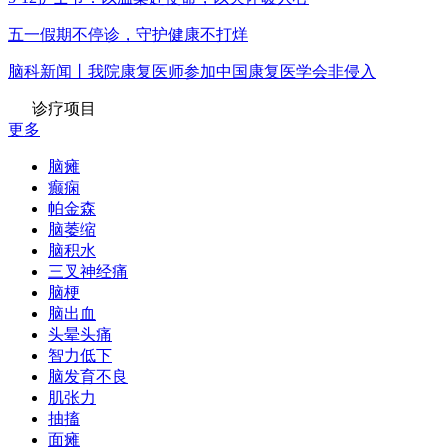
五一假期不停诊，守护健康不打烊
脑科新闻丨我院康复医师参加中国康复医学会非侵入
诊疗项目
更多
脑瘫
癫痫
帕金森
脑萎缩
脑积水
三叉神经痛
脑梗
脑出血
头晕头痛
智力低下
脑发育不良
肌张力
抽搐
面瘫