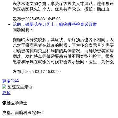
表学术论文50余篇，享受厅级拔尖人才津贴，连年被评
为医德医风先进个人、优秀共产党员。擅长：脑出血
发布于
2025-05-03 16:45:03
治病，钱要花在刀刃上！癫痫哪些检查必须做
问题回复：
癫痫临床分类较多，其症状、治疗预后也各不相同，因
此对于癫痫患者在就诊的时候，医生多会表示首选需要
明确患者癫痫类型和病情的具体情况。而确诊患者癫痫
病灶、发作特点等都需要患者做不同类型的检查。很多
患者和家属在就诊的时候都会表示疑问：医生，为什么
发布于
2025-03-17 16:09:50
更多问答
医院医生亲诊
更多
张涵
医学博士
成都西南脑科医院医生