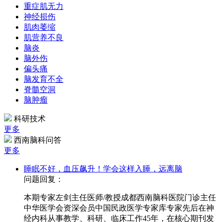
重症肌无力
神经损伤
肌肉萎缩
肌营养不良
脑炎
脑外伤
偏头痛
脑发育不全
脊髓空洞
脑肿瘤
科研技术
更多
西南脑科问答
更多
睡眠不好，血压飙升！学会这样入睡，远离脑
问题回复：
本期专家左剑主任医师/教授成都西南脑科医院门诊主任
中华医学会资深会员中国民政医学专家库专家先后在神
经内科从事教学、科研、临床工作45年，在核心期刊发