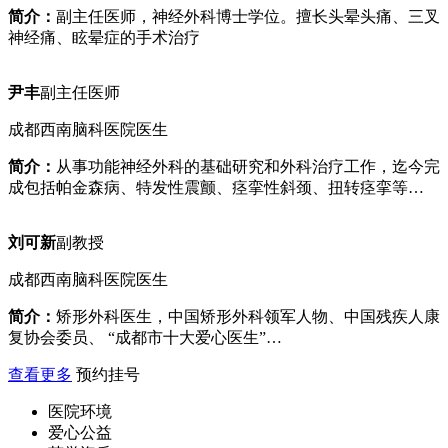
简介：
副主任医师，神经外科博士学位。擅长头晕头痛、三叉
神经痛、眩晕症的手术治疗
尹丰
副主任医师
成都西南脑科医院医生
简介：
从事功能神经外科的基础研究和外科治疗工作，迄今完
成包括帕金森病、特发性震颤、痉挛性斜颈、扭转痉挛等…
刘可新
副教授
成都西南脑科医院医生
简介：
矫形外科医生，中国矫形外科领军人物、中国残疾人康
复协会委员、 “成都市十大爱心医生”…
查看更多
预约挂号
医院环境
爱心公益