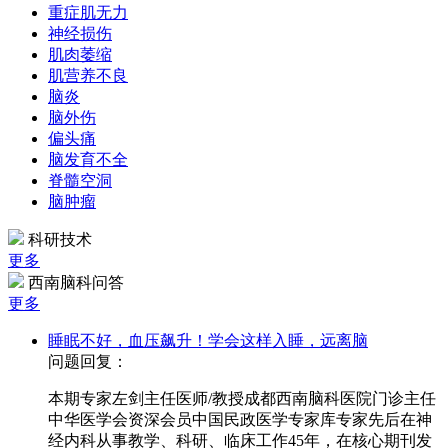
重症肌无力
神经损伤
肌肉萎缩
肌营养不良
脑炎
脑外伤
偏头痛
脑发育不全
脊髓空洞
脑肿瘤
科研技术
更多
西南脑科问答
更多
睡眠不好，血压飙升！学会这样入睡，远离脑
问题回复：
本期专家左剑主任医师/教授成都西南脑科医院门诊主任
中华医学会资深会员中国民政医学专家库专家先后在神
经内科从事教学、科研、临床工作45年，在核心期刊发