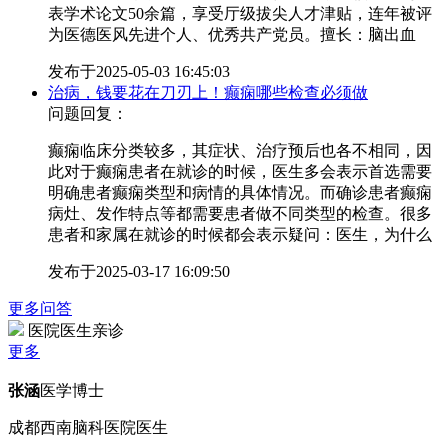
表学术论文50余篇，享受厅级拔尖人才津贴，连年被评
为医德医风先进个人、优秀共产党员。擅长：脑出血
发布于
2025-05-03 16:45:03
治病，钱要花在刀刃上！癫痫哪些检查必须做
问题回复：
癫痫临床分类较多，其症状、治疗预后也各不相同，因
此对于癫痫患者在就诊的时候，医生多会表示首选需要
明确患者癫痫类型和病情的具体情况。而确诊患者癫痫
病灶、发作特点等都需要患者做不同类型的检查。很多
患者和家属在就诊的时候都会表示疑问：医生，为什么
发布于
2025-03-17 16:09:50
更多问答
医院医生亲诊
更多
张涵
医学博士
成都西南脑科医院医生