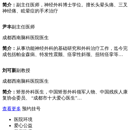
简介：
副主任医师，神经外科博士学位。擅长头晕头痛、三叉
神经痛、眩晕症的手术治疗
尹丰
副主任医师
成都西南脑科医院医生
简介：
从事功能神经外科的基础研究和外科治疗工作，迄今完
成包括帕金森病、特发性震颤、痉挛性斜颈、扭转痉挛等…
刘可新
副教授
成都西南脑科医院医生
简介：
矫形外科医生，中国矫形外科领军人物、中国残疾人康
复协会委员、 “成都市十大爱心医生”…
查看更多
预约挂号
医院环境
爱心公益