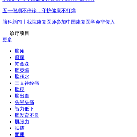
五一假期不停诊，守护健康不打烊
脑科新闻丨我院康复医师参加中国康复医学会非侵入
诊疗项目
更多
脑瘫
癫痫
帕金森
脑萎缩
脑积水
三叉神经痛
脑梗
脑出血
头晕头痛
智力低下
脑发育不良
肌张力
抽搐
面瘫